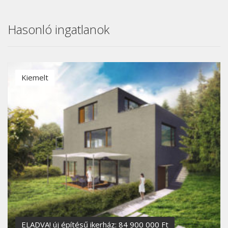
Hasonló ingatlanok
Kiemelt
ELADVA! új építésű ikerház: 84 900 000 Ft