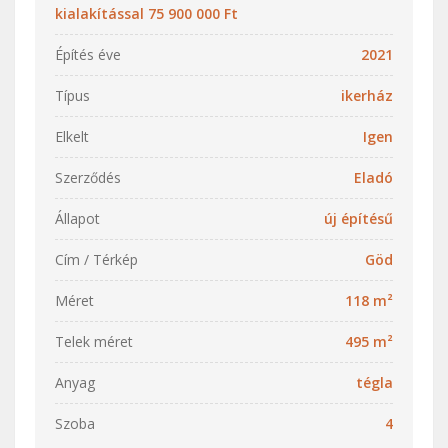
kialakítással 75 900 000 Ft
Építés éve
2021
Típus
ikerház
Elkelt
Igen
Szerződés
Eladó
Állapot
új építésű
Cím / Térkép
Göd
Méret
118 m²
Telek méret
495 m²
Anyag
tégla
Szoba
4