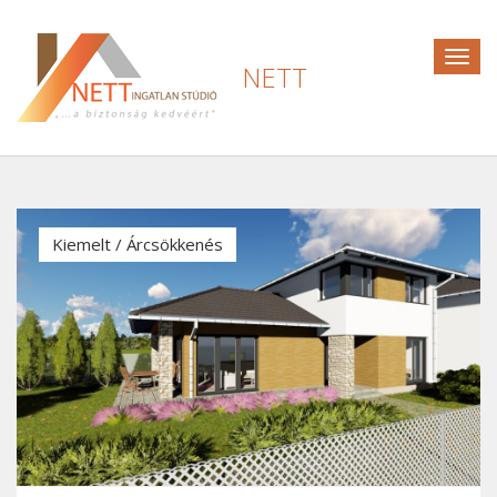
Togg
NETT
navig
Kiemelt / Árcsökkenés