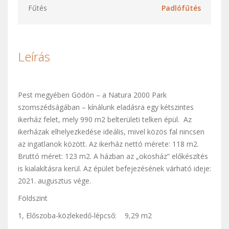
Fűtés
Padlófűtés
Leírás
Pest megyében Gödön – a Natura 2000 Park
szomszédságában – kínálunk eladásra egy kétszintes
ikerház felet, mely 990 m2 belterületi telken épül. Az
ikerházak elhelyezkedése ideális, mivel közös fal nincsen
az ingatlanok között. Az ikerház nettó mérete: 118 m2.
Bruttó méret: 123 m2. A házban az „okosház” előkészítés
is kialakításra kerül. Az épület befejezésének várható ideje:
2021. augusztus vége.
Földszint
1, Előszoba-közlekedő-lépcső: 9,29 m2