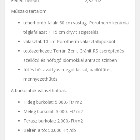
Fedett belépő: 2,32 m2
Műszaki tartalom:
teherhordó falak: 30 cm vastag, Porotherm kerámia
téglafalazat + 15 cm dryvit szigetelés
válaszfal: 10 cm Porotherm válaszfallapokból
tetőszerkezet: Terrán Zenit Gránit RS cserépfedés
szellőző és hófogó idomokkal antracit színben
fűtés hőszivattyús megoldással, padlófűtés,
mennyezethűtés
A burkolatok választhatóak:
Hideg burkolat: 5.000.-Ft/ m2
Meleg burkolat: 3.000.-Ft/ m2
Terasz burkolat: 2.000.-Ft/m2
Beltéri ajtó: 50.000.-Ft /db