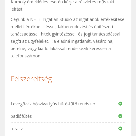
Komoly érdeklődés esetén kérje a részletes műszaki
leírást.
Cégünk a NETT Ingatlan Stúdió az ingatlanok értékesítése
mellett értékbecsléssel, lakberendezési és építészeti
tanácsadással, hitelügyintézéssel, és jogi tanácsadással
segíti az ügyfeleket. Ha eladná ingatlanát, vásárolna,
bérelne, vagy kiadó lakással rendelkezik keressen a
telefonszámon
Felszereltség
Levegő-víz hőszivattyús hűtő-fűtő rendszer
padlófűtés
terasz