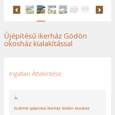
Újépítésű ikerház Gödön
okosház kialakítással
Ingatlan Áttekintése
Ár
ELADVA! újépítésű ikerház Gödön okosház