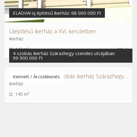
ELADVA! új építésű ikerház: 68 000 000 Ft
Újépítésű ikerház a XVI. kerületben
ikerház
140 m²
1
4 szobás ikerház Szárazhegy csendes utcájában:
99 900 000 Ft
Energiatakarékos 4 szobás ikerház Szárazhegyen
Kiemelt / Árcsökkenés
ikerház
145 m²