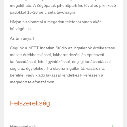
megoldható. A Zúgópatak pihenőpark kis tóval és piknikező
padokkal 15-20 perc séta távolságra.
Hívjon bizalommal a megadott telefonszámon akár
hétvégén is.
Az ár irányár!
Cégünk a NETT Ingatlan Stúdió az ingatlanok értékesítése
mellett értékbecsléssel, lakberendezési és építészeti
tanácsadással, hitelügyintézéssel, és jogi tanácsadással
segíti az ügyfeleket. Ha eladná ingatlanát, vásárolna,
bérelne, vagy kiadó lakással rendelkezik keressen a
megadott telefonszámon.
Felszereltség
biztonsági ajtó