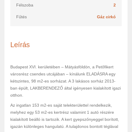
Félszoba
2
Fűtés
Gáz cirkó
Leírás
Budapest XVI. kerületében – Mátyásföldön, a Petőfikert
városrész csendes utcájában – kínálunk ELADÁSRA egy
kétszintes, 98 m2-es sorházat. A 3 lakásos sorház 2013-
ban épült, LAKBERENDEZŐ által igényesen kialakított igazi
otthon.
Az ingatlan 153 m2-es saját telekterülettel rendelkezik,
melyhez egy 53 m2-es kertrész valamint 1 autó részére
kialakított beálló is tartozik. A kert gyepszőnyeggel borított,
igazán különleges hangulatú. A tulajdonos bontott téglával