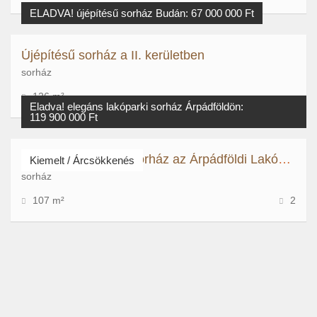
ELADVA! újépítésű sorház Budán: 67 000 000 Ft
Újépítésű sorház a II. kerületben
sorház
126 m²
Eladva! elegáns lakóparki sorház Árpádföldön:
119 900 000 Ft
igényesen felújított sorház az Árpádföldi Lakóparkban
Kiemelt / Árcsökkenés
sorház
107 m²
2