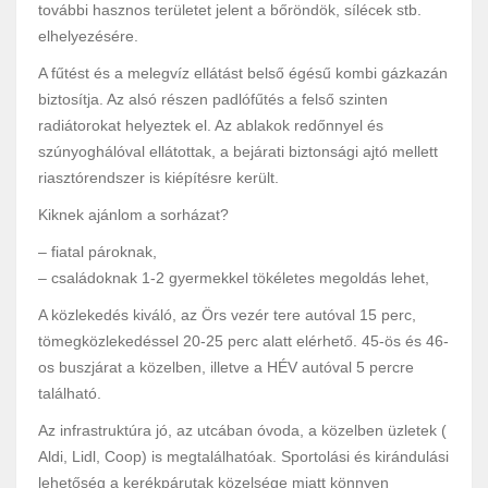
további hasznos területet jelent a bőröndök, sílécek stb.
elhelyezésére.
A fűtést és a melegvíz ellátást belső égésű kombi gázkazán
biztosítja. Az alsó részen padlófűtés a felső szinten
radiátorokat helyeztek el. Az ablakok redőnnyel és
szúnyoghálóval ellátottak, a bejárati biztonsági ajtó mellett
riasztórendszer is kiépítésre került.
Kiknek ajánlom a sorházat?
– fiatal pároknak,
– családoknak 1-2 gyermekkel tökéletes megoldás lehet,
A közlekedés kiváló, az Örs vezér tere autóval 15 perc,
tömegközlekedéssel 20-25 perc alatt elérhető. 45-ös és 46-
os buszjárat a közelben, illetve a HÉV autóval 5 percre
található.
Az infrastruktúra jó, az utcában óvoda, a közelben üzletek (
Aldi, Lidl, Coop) is megtalálhatóak. Sportolási és kirándulási
lehetőség a kerékpárutak közelsége miatt könnyen