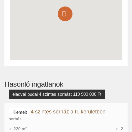
Hasonló ingatlanok
eladva! budai 4 szintes sorház: 119 900 000 Ft
Felújított 4 szintes sorház a II. kerületben
Kiemelt
sorház
220 m²
2