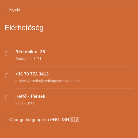
Nyelv
Elérhetőség
Réti csík u. 25
Budapest, 1171
+36 70 772 3413
dr.kiss.izabella@nettingatlanstudio.hu
Hétfő - Péntek
9:00 - 18:00
Change language to ENGLISH 🇬🇧