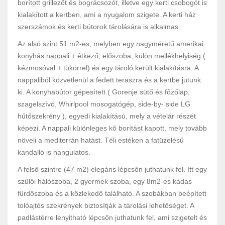
borított grillezőt és bográcsozót, illetve egy kerti csobogót is
kialakított a kertben, ami a nyugalom szigete. A kerti ház
szerszámok és kerti bútorok tárolására is alkalmas.
Az alsó szint 51 m2-es, melyben egy nagyméretű amerikai
konyhás nappali + étkező, előszoba, külön mellékhelyiség (
kézmosóval + tükörrel) és egy tároló került kialakításra. A
nappaliból közvetlenül a fedett teraszra és a kertbe jutunk
ki. A konyhabútor gépesített ( Gorenje sütő és főzőlap,
szagelszívó, Whirlpool mosogatógép, side-by- side LG
hűtőszekrény ), egyedi kialakítású, mely a vételár részét
képezi. A nappali különleges kő borítást kapott, mely tovább
növeli a mediterrán hatást. Téli estéken a fatüzelésű
kandalló is hangulatos.
A felső szintre (47 m2) elegáns lépcsőn juthatunk fel. Itt egy
szülői hálószoba, 2 gyermek szoba, egy 8m2-es kádas
fürdőszoba és a közlekedő található. A szobákban beépített
tolóajtós szekrények biztosítják a tárolási lehetőséget. A
padlástérre lenyitható lépcsőn juthatunk fel, ami szigetelt és