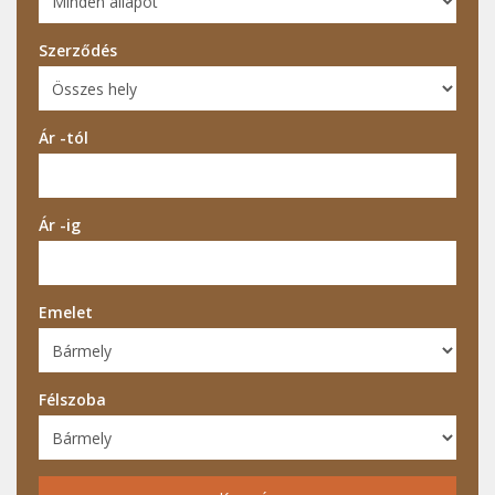
Szerződés
Ár -tól
Ár -ig
Emelet
Félszoba