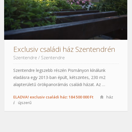
Exclusiv családi ház Szentendrén
Szentendre
/
Szentendre
Szentendre legszebb részén Pismányon kínálunk
eladásra egy 2013-ban épült, kétszintes, 230 m2
alapterületű örökpanorámás családi házat. Az …
ELADVA! exclusiv családi ház: 184 500 000 Ft
ház
újszerű