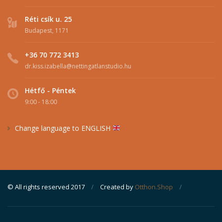
Réti csík u. 25
Budapest, 1171
+36 70 772 3413
dr.kiss.izabella@nettingatlanstudio.hu
Hétfő - Péntek
9:00 - 18:00
Change language to ENGLISH
© All rights reserved 2017
/
Created by
Otthon.Shop
/