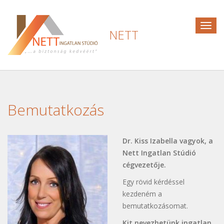
Togg
NETT
navig
Bemutatkozás
Dr. Kiss Izabella vagyok, a
Nett Ingatlan Stúdió
cégvezetője.
Egy rövid kérdéssel
kezdeném a
bemutatkozásomat.
Kit nevezhetünk ingatlan