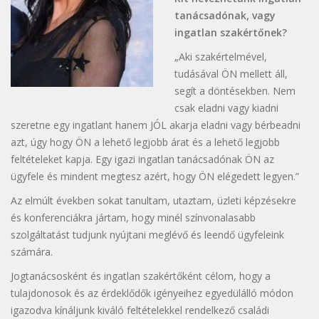
tanácsadónak, vagy
ingatlan szakértőnek?
„Aki szakértelmével,
tudásával ÖN mellett áll,
segít a döntésekben. Nem
csak eladni vagy kiadni
szeretne egy ingatlant hanem JÓL akarja eladni vagy bérbeadni
azt, úgy hogy ÖN a lehető legjobb árat és a lehető legjobb
feltételeket kapja. Egy igazi ingatlan tanácsadónak ÖN az
ügyfele és mindent megtesz azért, hogy ÖN elégedett legyen.”
Az elmúlt években sokat tanultam, utaztam, üzleti képzésekre
és konferenciákra jártam, hogy minél színvonalasabb
szolgáltatást tudjunk nyújtani meglévő és leendő ügyfeleink
számára.
Jogtanácsosként és ingatlan szakértőként célom, hogy a
tulajdonosok és az érdeklődők igényeihez egyedülálló módon
igazodva kínáljunk kiváló feltételekkel rendelkező családi