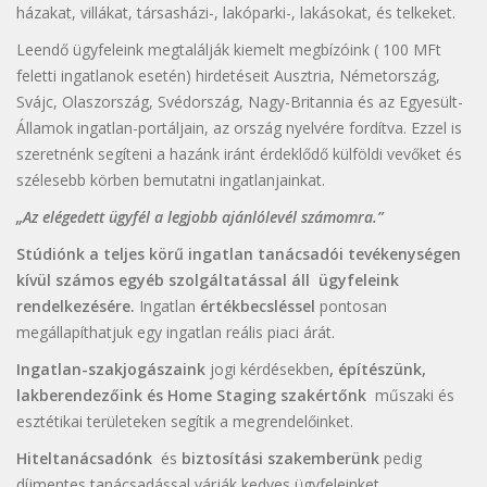
házakat, villákat, társasházi-, lakóparki-, lakásokat, és telkeket.
Leendő ügyfeleink megtalálják kiemelt megbízóink ( 100 MFt
feletti ingatlanok esetén) hirdetéseit Ausztria, Németország,
Svájc, Olaszország, Svédország, Nagy-Britannia és az Egyesült-
Államok ingatlan-portáljain, az ország nyelvére fordítva. Ezzel is
szeretnénk segíteni a hazánk iránt érdeklődő külföldi vevőket és
szélesebb körben bemutatni ingatlanjainkat.
„Az elégedett ügyfél a legjobb ajánlólevél számomra.”
Stúdiónk a teljes körű ingatlan tanácsadói tevékenységen
kívül számos egyéb szolgáltatással áll ügyfeleink
rendelkezésére.
Ingatlan
értékbecsléssel
pontosan
megállapíthatjuk egy ingatlan reális piaci árát.
Ingatlan-szakjogászaink
jogi kérdésekben
, építészünk,
lakberendezőink és Home Staging szakértőnk
műszaki és
esztétikai területeken segítik a megrendelőinket.
Hiteltanácsadónk
és
biztosítási szakemberünk
pedig
díjmentes tanácsadással várják kedves ügyfeleinket.