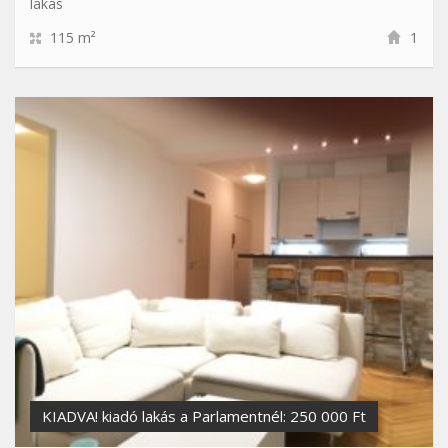
lakás
115 m²
1
KIADVA! kiadó lakás a Parlamentnél: 250 000 Ft