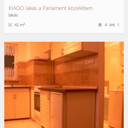
KIADÓ lakás a Parlament közelében
lakás
42 m²
4
1