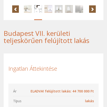
Budapest VII. kerületi
teljeskörűen felújított lakás
Ingatlan Áttekintése
Ár
ELADVA! felújított lakás: 44 700 000 Ft
Típus
lakás