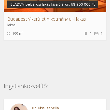
ELADVA! belvárosi lakás kiváló áron: 68 900 000 Ft
Budapest V.kerület Alkotmány u.-i lakás
lakás
100 m²
1
1
Ingatlanközvetítő:
Dr. Kiss Izabella