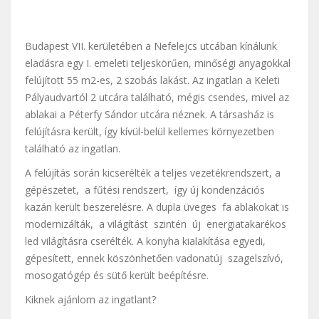
Budapest VII. kerületében a Nefelejcs utcában kínálunk
eladásra egy I. emeleti teljeskörűen, minőségi anyagokkal
felújított 55 m2-es, 2 szobás lakást. Az ingatlan a Keleti
Pályaudvartól 2 utcára található, mégis csendes, mivel az
ablakai a Péterfy Sándor utcára néznek. A társasház is
felújításra került, így kívül-belül kellemes környezetben
található az ingatlan.
A felújítás során kicserélték a teljes vezetékrendszert, a
gépészetet, a fűtési rendszert, így új kondenzációs
kazán került beszerelésre. A dupla üveges fa ablakokat is
modernizálták, a világítást szintén új energiatakarékos
led világításra cserélték. A konyha kialakítása egyedi,
gépesített, ennek köszönhetően vadonatúj szagelszívó,
mosogatógép és sütő került beépítésre.
Kiknek ajánlom az ingatlant?