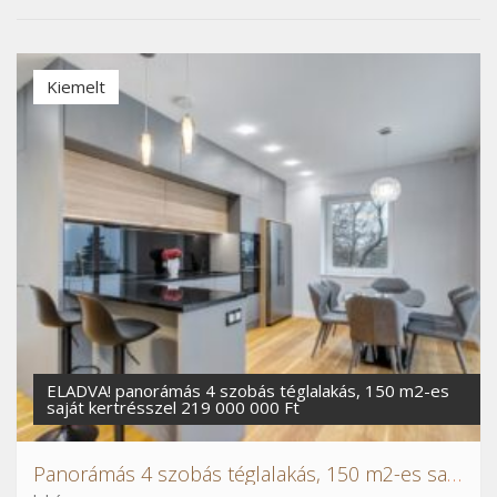
Kiemelt
ELADVA! panorámás 4 szobás téglalakás, 150 m2-es
saját kertrésszel 219 000 000 Ft
Panorámás 4 szobás téglalakás, 150 m2-es saját kertrésszel