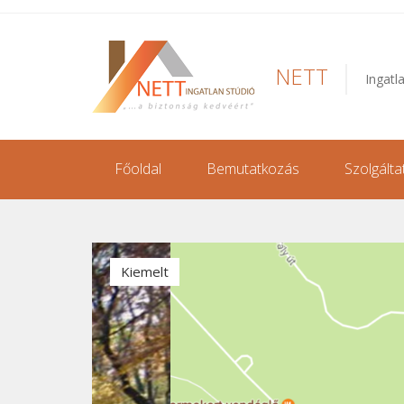
NETT
Ingatl
Főoldal
Bemutatkozás
Szolgálta
Kiemelt