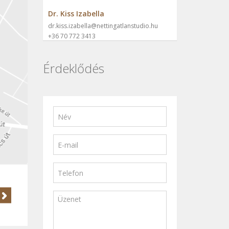
Dr. Kiss Izabella
dr.kiss.izabella@nettingatlanstudio.hu
+36 70 772 3413
Érdeklődés