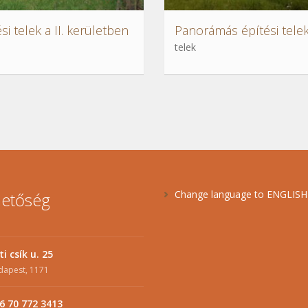
si telek a II. kerületben
telek
Change language to ENGLIS
hetőség
ti csík u. 25
dapest, 1171
6 70 772 3413