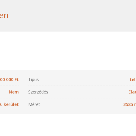
ben
500 000 Ft
Típus
tel
Nem
Szerződés
Ela
2. kerület
Méret
3585 