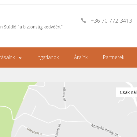
+36 70 772 3413
an Stúdió "a biztonság kedvéért"
tásaink
Ingatlanok
Áraink
Partnerek
Csak ná