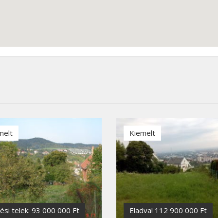
melt
Kiemelt
tési telek: 93 000 000 Ft
Eladva! 112 900 000 Ft