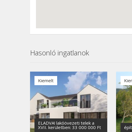
Hasonló ingatlanok
Kiemelt
Kie
ELADVA! lakóövezeti telek a
XVII. kerületben: 33 000 000 Ft
épí