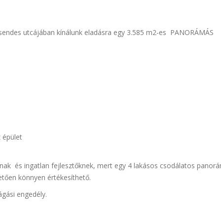
 csendes utcájában kínálunk eladásra egy 3.585 m2-es PANORÁMÁS
 épület
knak és ingatlan fejlesztőknek, mert egy 4 lakásos csodálatos panor
vetően könnyen értékesíthető.
ágási engedély.