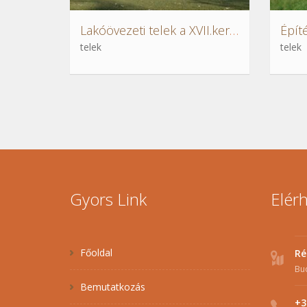
Lakóövezeti telek a XVII.kerület csendes utcájában
Építé
telek
telek
Gyors Link
Elér
Főoldal
Ré
Bu
Bemutatkozás
+3