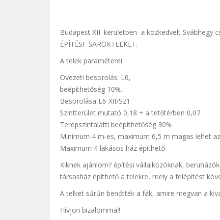
Budapest XII. kerületben a közkedvelt Svábhegy
ÉPÍTÉSI SAROKTELKET.
A telek paraméterei:
Övezeti besorolás: L6,
beépíthetőség 10%.
Besorolása L6-XII/Sz1
Szintterület mutató 0,18 + a tetőtérben 0,07
Terepszintalatti beépíthetőség 30%
Minimum 4 m-es, maximum 6,5 m magas lehet az
Maximum 4 lakásos ház építhető
Kiknek ajánlom? építési vállalkozóknak, beruházó
társasház építhető a telekre, mely a felépítést kö
A telket sűrűn benőtték a fák, amire megvan a kiv
Hívjon bizalommal!