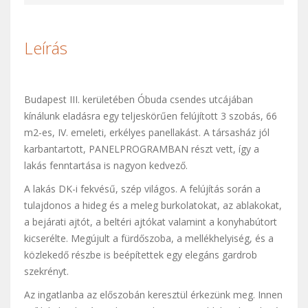
Leírás
Budapest III. kerületében Óbuda csendes utcájában
kínálunk eladásra egy teljeskörűen felújított 3 szobás, 66
m2-es, IV. emeleti, erkélyes panellakást. A társasház jól
karbantartott, PANELPROGRAMBAN részt vett, így a
lakás fenntartása is nagyon kedvező.
A lakás DK-i fekvésű, szép világos. A felújítás során a
tulajdonos a hideg és a meleg burkolatokat, az ablakokat,
a bejárati ajtót, a beltéri ajtókat valamint a konyhabútort
kicserélte. Megújult a fürdőszoba, a mellékhelyiség, és a
közlekedő részbe is beépítettek egy elegáns gardrob
szekrényt.
Az ingatlanba az előszobán keresztül érkezünk meg. Innen