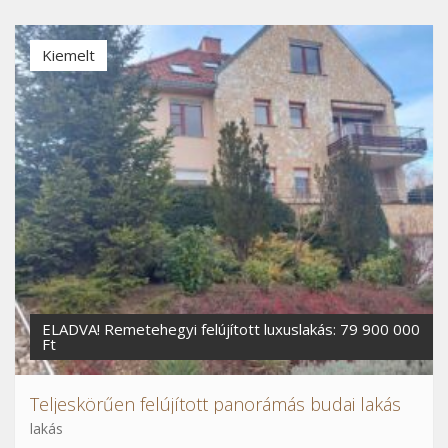
Kiemelt
ELADVA! Remetehegyi felújított luxuslakás: 79 900 000
Ft
Teljeskörűen felújított panorámás budai lakás
lakás