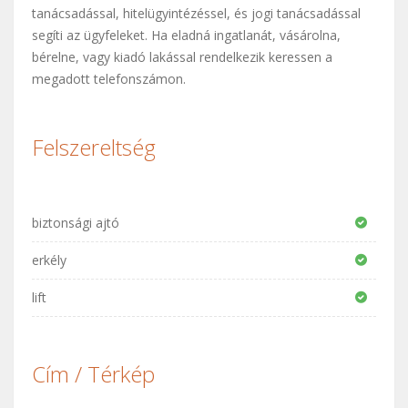
tanácsadással, hitelügyintézéssel, és jogi tanácsadással
segíti az ügyfeleket. Ha eladná ingatlanát, vásárolna,
bérelne, vagy kiadó lakással rendelkezik keressen a
megadott telefonszámon.
Felszereltség
biztonsági ajtó
erkély
lift
Cím / Térkép