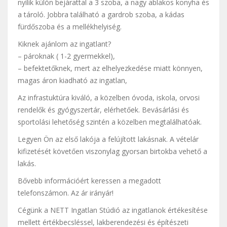
nyílik külön bejárattal a 3 szoba, a nagy ablakos konyha és
a tároló. Jobbra található a gardrob szoba, a kádas
fürdőszoba és a mellékhelyiség.
Kiknek ajánlom az ingatlant?
– pároknak ( 1-2 gyermekkel),
– befektetőknek, mert az elhelyezkedése miatt könnyen,
magas áron kiadható az ingatlan,
Az infrastuktúra kiváló, a közelben óvoda, iskola, orvosi
rendelők és gyógyszertár, elérhetőek. Bevásárlási és
sportolási lehetőség szintén a közelben megtalálhatóak.
Legyen Ön az első lakója a felújított lakásnak. A vételár
kifizetését követően viszonylag gyorsan birtokba vehető a
lakás.
Bővebb információért keressen a megadott
telefonszámon. Az ár irányár!
Cégünk a NETT Ingatlan Stúdió az ingatlanok értékesítése
mellett értékbecsléssel, lakberendezési és építészeti