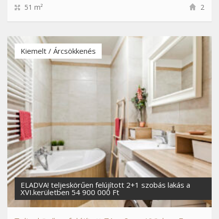
51 m²
2
Kiemelt / Árcsökkenés
ELADVA! teljeskörűen felújított 2+1 szobás lakás a
XVI.kerületben 54 900 000 Ft