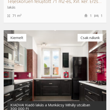
Teljeskörűen felújított 71 m2-es, XVI. ker. Erzsébetligeti lakás
lakás
71 m²
1
1
Kiemelt
Csak nálunk
KIADVA! Kiadó lakás a Munkácsy Mihály utcában
300 000 Ft