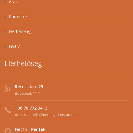
Áraink
Partnerek
Elérhetőség
Nyelv
Elérhetőség
Réti csík u. 25
Budapest, 1171
+36 70 772 3413
dr.kiss.izabella@nettingatlanstudio.hu
Hétfő - Péntek