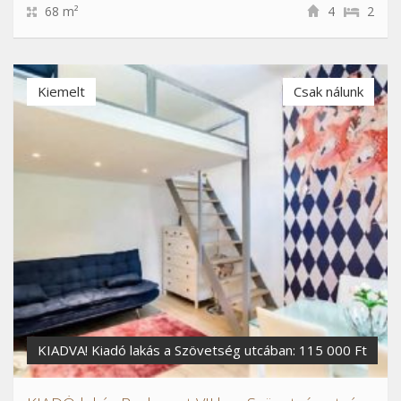
68 m²
4
2
Kiemelt
Csak nálunk
KIADVA! Kiadó lakás a Szövetség utcában: 115 000 Ft