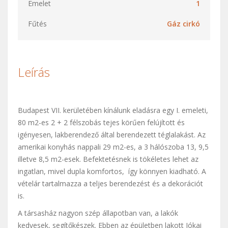
Emelet
1
Fűtés
Gáz cirkó
Leírás
Budapest VII. kerületében kínálunk eladásra egy I. emeleti,
80 m2-es 2 + 2 félszobás tejes körűen felújított és
igényesen, lakberendező által berendezett téglalakást. Az
amerikai konyhás nappali 29 m2-es, a 3 hálószoba 13, 9,5
illetve 8,5 m2-esek. Befektetésnek is tökéletes lehet az
ingatlan, mivel dupla komfortos, így könnyen kiadható. A
vételár tartalmazza a teljes berendezést és a dekorációt
is.
A társasház nagyon szép állapotban van, a lakók
kedvesek, segítőkészek. Ebben az épületben lakott Jókai