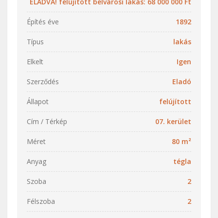
ELADVA! felújított belvárosi lakás: 68 000 000 Ft
Építés éve
1892
Típus
lakás
Elkelt
Igen
Szerződés
Eladó
Állapot
felújított
Cím / Térkép
07. kerület
Méret
80 m²
Anyag
tégla
Szoba
2
Félszoba
2