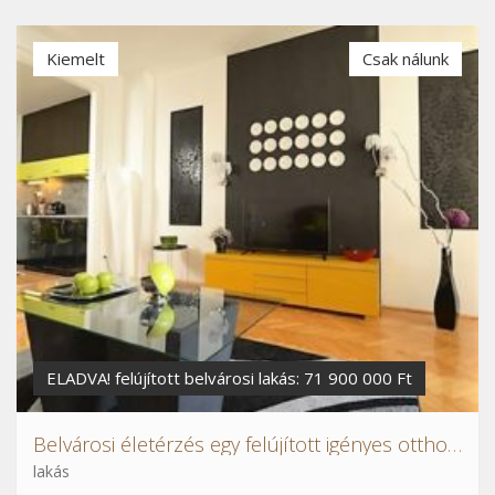
Kiemelt
Csak nálunk
ELADVA! felújított belvárosi lakás: 71 900 000 Ft
Belvárosi életérzés egy felújított igényes otthonban
lakás