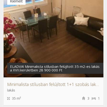
Kiemelt
ELADVA! Minimalista stílusban felújított 35 m2-es lakás
a XVII.kerületben 28 900 000 Ft
Minimalista stílusban felújított 1+1 szobás lakás a XVII. kerületben
lakás
35 m²
3
1