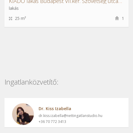
KIADÓ lakás Budapest VII.ker. Szövetség utcában
lakás
25 m²
1
Ingatlanközvetítő:
Dr. Kiss Izabella
dr.kiss.izabella@nettingatlanstudio.hu
+36 70 772 3413