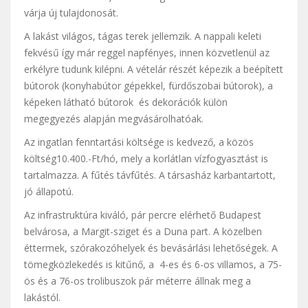
várja új tulajdonosát.
A lakást világos, tágas terek jellemzik. A nappali keleti
fekvésű így már reggel napfényes, innen közvetlenül az
erkélyre tudunk kilépni. A vételár részét képezik a beépített
bútorok (konyhabútor gépekkel, fürdőszobai bútorok), a
képeken látható bútorok és dekorációk külön
megegyezés alapján megvásárolhatóak.
Az ingatlan fenntartási költsége is kedvező, a közös
költség10.400.-Ft/hó, mely a korlátlan vízfogyasztást is
tartalmazza. A fűtés távfűtés. A társasház karbantartott,
jó állapotú.
Az infrastruktúra kiváló, pár percre elérhető Budapest
belvárosa, a Margit-sziget és a Duna part. A közelben
éttermek, szórakozóhelyek és bevásárlási lehetőségek. A
tömegközlekedés is kitűnő, a 4-es és 6-os villamos, a 75-
ös és a 76-os trolibuszok pár méterre állnak meg a
lakástól.