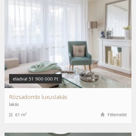
eladva! 51 900 000 Ft
Rózsadombi luxuslakás
lakás
61 m²
Félemelet