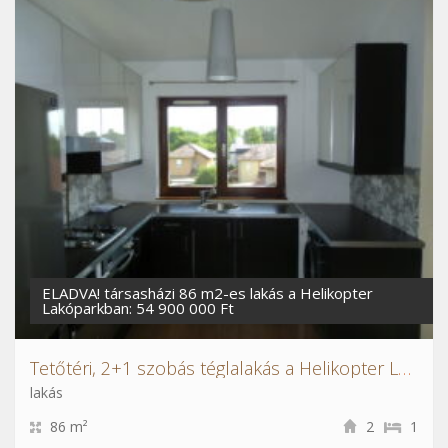
ELADVA! társasházi 86 m2-es lakás a Helikopter
Lakóparkban: 54 900 000 Ft
Tetőtéri, 2+1 szobás téglalakás a Helikopter Lakóparkban
lakás
86 m²
2
1