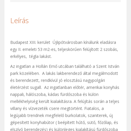
Leírás
Budapest XIII. kerület Újlipótvárosban kínálunk eladásra
egy II. emeleti 53 m2-es, teljeskörűen felújított 2 szobás,
erkélyes, tégla lakást.
Az ingatlan a Hollán Ernő utcában található a Szent István
park közelében. A lakás lakberendező által megálmodott
és berendezett, rendkívül jó elosztású nagypolgári
életérzést sugall. Az ingatlanban előtér, amerikai konyhás
nappali, hálószoba, kádas fürdőszoba és külön
mellékhelyiség került kialakításra. A felújítás során a teljes
villany és vízvezeték csere megtörtént. Fiatalos, a
legújabb trendnek megfelelő burkolatok, szaniterek, új
gépesített konyhabútor ( beépített hűtő, sütő, főzőlap, és
elszívó berendezés) és különleges kialakítású fürdőszoba