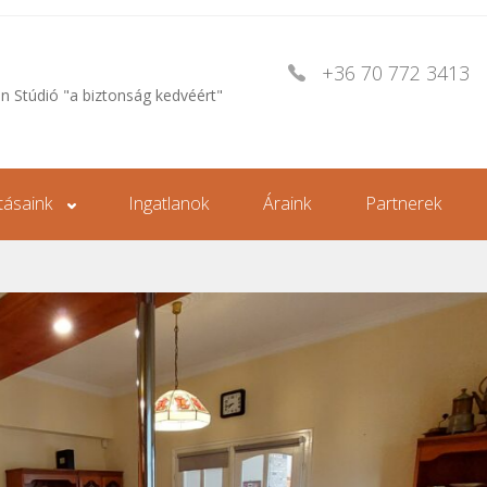
+36 70 772 3413
an Stúdió "a biztonság kedvéért"
tásaink
Ingatlanok
Áraink
Partnerek