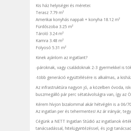
Kis ház helyiségei és méretei:
Terasz 7.79 m²
Amerikai konyhás nappali + konyha 18.12 m²
Fürdőszoba 3.25 m²
Tároló 3.24 m²
Kamra 3.48 m²
Folyosó 5.31 m²
Kinek ajánlom az ingatlant?
-pároknak, vagy családoknak 2-3 gyermekkel is tö
-több generáció együttélésére is alkalmas, a kisház
Az infrastruktúra nagyon jó, a közelben óvoda, isk
buszmegálló pár perc sétatávolságra van, így az Ö
Kérem hívjon bizalommal akár hétvégén is a 06/70
Az ingatlan per és tehermentes! Az ár irányár, tegy
Cégünk a NETT Ingatlan Stúdió az ingatlanok értéke
tanácsadással, hitelügyintézéssel, és jogi tanácsad