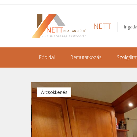
NETT
Ingatl
Főoldal
Bemutatkozás
Szolgálta
Árcsökkenés