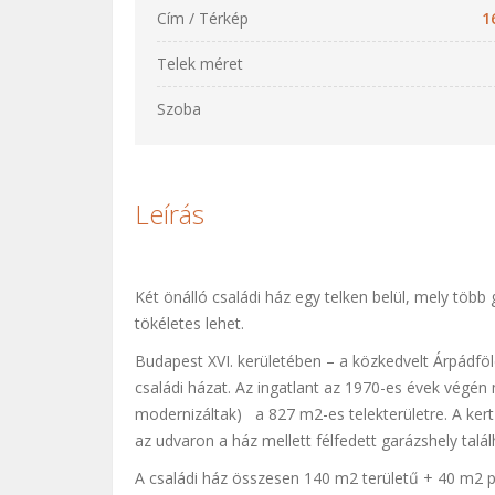
Cím / Térkép
1
Telek méret
Szoba
Leírás
Két önálló családi ház egy telken belül, mely több
tökéletes lehet.
Budapest XVI. kerületében – a közkedvelt Árpádföl
családi házat. Az ingatlant az 1970-es évek végén 
modernizáltak) a 827 m2-es telekterületre. A kert p
az udvaron a ház mellett félfedett garázshely talál
A családi ház összesen 140 m2 területű + 40 m2 pi