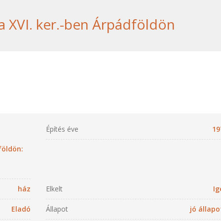
a XVI. ker.-ben Árpádföldön
Építés éve
19
földön:
ház
Elkelt
Ig
Eladó
Állapot
jó állapo