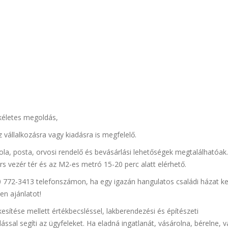
kéletes megoldás,
 vállalkozásra vagy kiadásra is megfelelő.
ola, posta, orvosi rendelő és bevásárlási lehetőségek megtalálhatóak.
rs vezér tér és az M2-es metró 15-20 perc alatt elérhető.
 772-3413 telefonszámon, ha egy igazán hangulatos családi házat ke
en ajánlatot!
sítése mellett értékbecsléssel, lakberendezési és építészeti
ással segíti az ügyfeleket. Ha eladná ingatlanát, vásárolna, bérelne, 