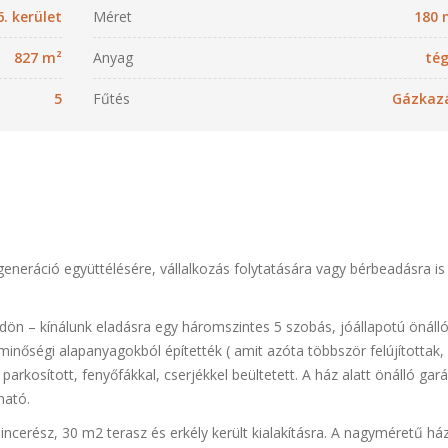
6. kerület
Méret
180 
827 m²
Anyag
tég
5
Fűtés
Gázkaz
 generáció együttélésére, vállalkozás folytatására vagy bérbeadásra is
dön – kínálunk eladásra egy háromszintes 5 szobás, jóállapotú önáll
minőségi alapanyagokból építették ( amit azóta többször felújítottak,
arkosított, fenyőfákkal, cserjékkel beültetett. A ház alatt önálló gará
ható.
ncerész, 30 m2 terasz és erkély került kialakításra. A nagyméretű há