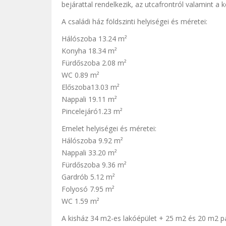
bejárattal rendelkezik, az utcafrontról valamint a k
A családi ház földszinti helyiségei és méretei:
Hálószoba 13.24 m²
Konyha 18.34 m²
Fürdőszoba 2.08 m²
WC 0.89 m²
Előszoba13.03 m²
Nappali 19.11 m²
Pincelejáró1.23 m²
Emelet helyiségei és méretei:
Hálószoba 9.92 m²
Nappali 33.20 m²
Fürdőszoba 9.36 m²
Gardrób 5.12 m²
Folyosó 7.95 m²
WC 1.59 m²
A kisház 34 m2-es lakóépület + 25 m2 és 20 m2 padl