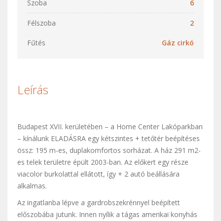
Szoba
6
Félszoba
2
Fűtés
Gáz cirkó
Leírás
Budapest XVII. kerületében – a Home Center Lakóparkban
– kínálunk ELADÁSRA egy kétszintes + tetőtér beépítéses
össz: 195 m-es, duplakomfortos sorházat. A ház 291 m2-
es telek területre épült 2003-ban. Az előkert egy része
viacolor burkolattal ellátott, így + 2 autó beállására
alkalmas.
Az ingatlanba lépve a gardrobszekrénnyel beépített
előszobába jutunk. Innen nyílik a tágas amerikai konyhás