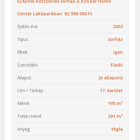
ELADVA! Kétszintes sorház a XVII,ker Home
Center Lakóparkban: 82 990 000 Ft
Építés éve
2003
Típus
sorház
Elkelt
Igen
Szerződés
Eladó
Állapot
jó állapotú
Cím / Térkép
17. kerület
Méret
195 m²
Telek méret
291 m²
Anyag
tégla