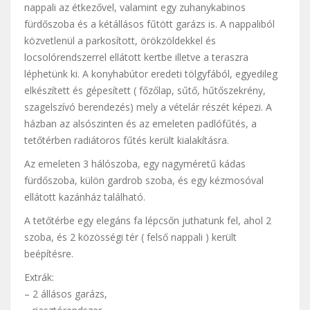
nappali az étkezővel, valamint egy zuhanykabinos
fürdőszoba és a kétállásos fűtött garázs is. A nappaliból
közvetlenül a parkosított, örökzöldekkel és
locsolórendszerrel ellátott kertbe illetve a teraszra
léphetünk ki. A konyhabútor eredeti tölgyfából, egyedileg
elkészített és gépesített ( főzőlap, sűtő, hűtőszekrény,
szagelszívó berendezés) mely a vételár részét képezi. A
házban az alsószinten és az emeleten padlófűtés, a
tetőtérben radiátoros fűtés került kialakításra.
Az emeleten 3 hálószoba, egy nagyméretű kádas
fürdőszoba, külön gardrob szoba, és egy kézmosóval
ellátott kazánház található.
A tetőtérbe egy elegáns fa lépcsőn juthatunk fel, ahol 2
szoba, és 2 közösségi tér ( felső nappali ) került
beépítésre.
Extrák:
– 2 állásos garázs,