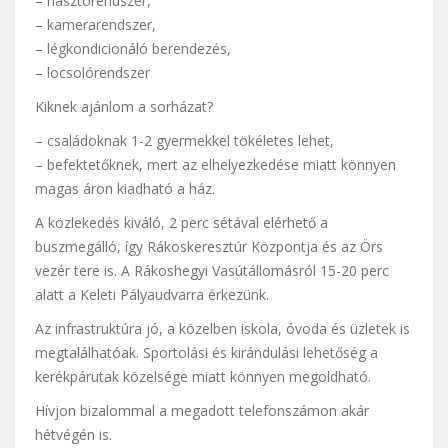
– riasztórendszer,
– kamerarendszer,
– légkondicionáló berendezés,
– locsolórendszer
Kiknek ajánlom a sorházat?
– családoknak 1-2 gyermekkel tökéletes lehet,
– befektetőknek, mert az elhelyezkedése miatt könnyen
magas áron kiadható a ház.
A közlekedés kiváló, 2 perc sétával elérhető a
buszmegálló, így Rákoskeresztúr Központja és az Örs
vezér tere is. A Rákoshegyi Vasútállomásról 15-20 perc
alatt a Keleti Pályaudvarra érkezünk.
Az infrastruktúra jó, a közelben iskola, óvoda és üzletek is
megtalálhatóak. Sportolási és kirándulási lehetőség a
kerékpárutak közelsége miatt könnyen megoldható.
Hívjon bizalommal a megadott telefonszámon akár
hétvégén is.