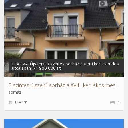
ELADVA! Újszerű 3 szintes sorház a XVIII.ker. csendes
utcájában: 74 900 000 Ft
3 szintes újszerű sorház a XVIII. ker. Ákos mester utcában
sorház
114 m²
3