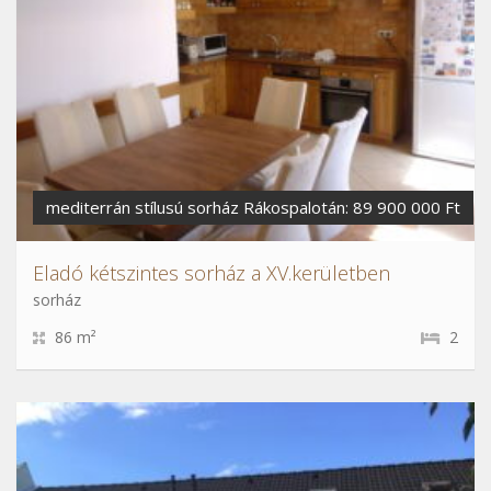
mediterrán stílusú sorház Rákospalotán: 89 900 000 Ft
Eladó kétszintes sorház a XV.kerületben
sorház
86 m²
2