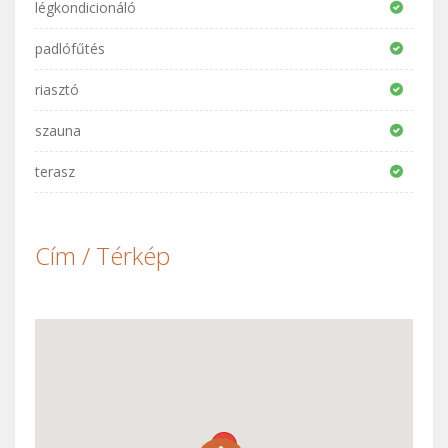
légkondicionáló
padlófűtés
riasztó
szauna
terasz
Cím / Térkép