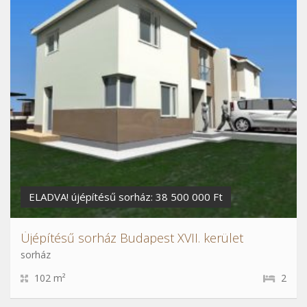
ELADVA! újépítésű sorház: 38 500 000 Ft
Újépítésű sorház Budapest XVII. kerület
sorház
102 m²
2