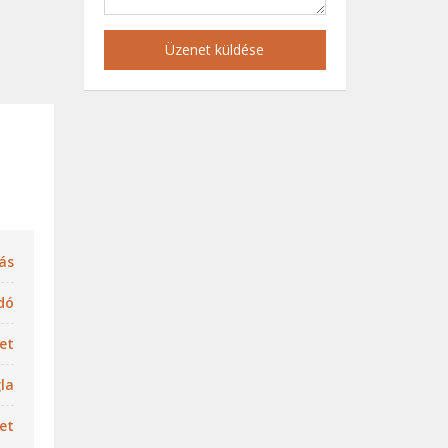
Üzenet küldése
ás
dó
let
la
et