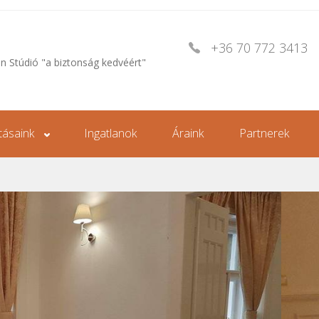
+36 70 772 3413
an Stúdió "a biztonság kedvéért"
tásaink
Ingatlanok
Áraink
Partnerek