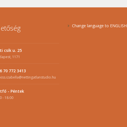
Change language to ENGLIS
hetőség
ti csík u. 25
dapest, 1171
6 70 772 3413
kiss.izabella@nettingatlanstudio.hu
tfő - Péntek
0 - 18:00