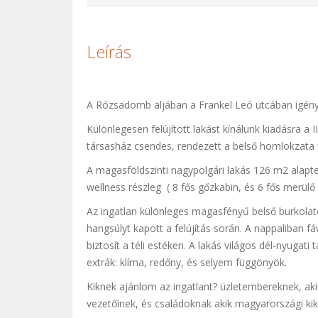
Leírás
A Rózsadomb aljában a Frankel Leó utcában igény
Különlegesen felújított lakást kínálunk kiadásra a 
társasház csendes, rendezett a belső homlokzata fr
A magasföldszinti nagypolgári lakás 126 m2 alap
wellness részleg ( 8 fős gőzkabin, és 6 fős merülő 
Az ingatlan különleges magasfényű belső burkolatok
hangsúlyt kapott a felújítás során. A nappaliban fá
biztosít a téli estéken. A lakás világos dél-nyugati
extrák: klíma, redőny, és selyem függönyök.
Kiknek ajánlom az ingatlant? üzletembereknek, ak
vezetőinek, és családoknak akik magyarországi kikül