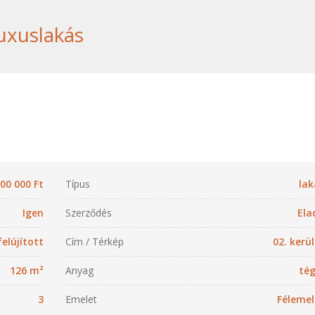
uxuslakás
00 000 Ft
Típus
lak
Igen
Szerződés
Ela
felújított
Cím / Térkép
02. kerü
126 m²
Anyag
tég
3
Emelet
Félemel