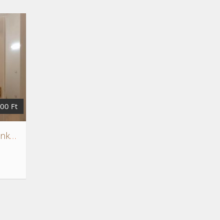
000 Ft
Kiadó lakás Budán a Frankel Leó utcában