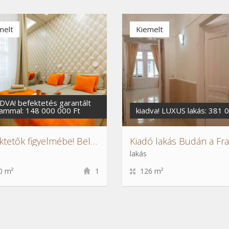
melt
Kiemelt
DVA! befektetés garantált
ammal: 148 000 000 Ft
kiadva! LUXUS lakás: 381 
Befektetők figyelmébe! Belvárosi luxus apartmanok
lakás
0 m²
1
126 m²