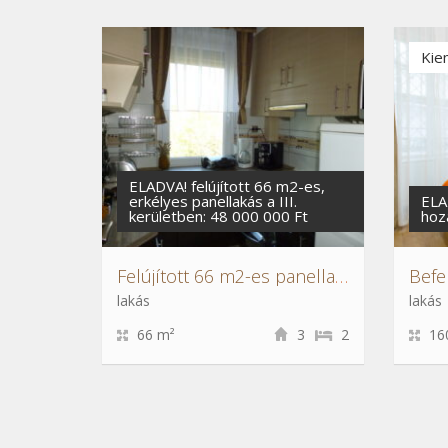
Kie
ELADVA! felújított 66 m2-es,
erkélyes panellakás a III.
ELA
kerületben: 48 000 000 Ft
hoz
Felújított 66 m2-es panellakás a III. kerületben
lakás
lakás
66 m²
3
2
16