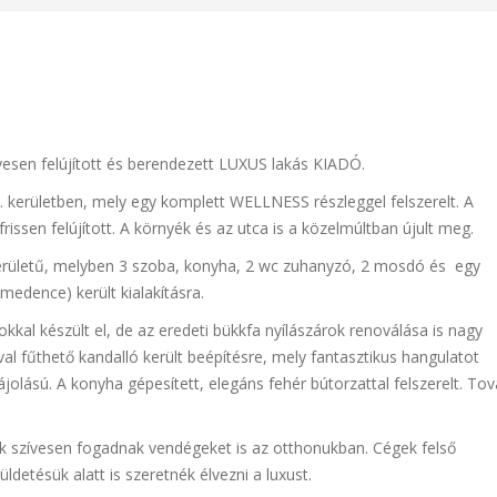
esen felújított és berendezett LUXUS lakás KIADÓ.
II. kerületben, mely egy komplett WELLNESS részleggel felszerelt. A
issen felújított. A környék és az utca is a közelmúltban újult meg.
területű, melyben 3 szoba, konyha, 2 wc zuhanyzó, 2 mosdó és egy
medence) került kialakításra.
kal készült el, de az eredeti bükkfa nyílászárok renoválása is nagy
val fűthető kandalló került beépítésre, mely fantasztikus hangulatot
 tájolású. A konyha gépesített, elegáns fehér bútorzattal felszerelt. To
ik szívesen fogadnak vendégeket is az otthonukban. Cégek felső
detésük alatt is szeretnék élvezni a luxust.