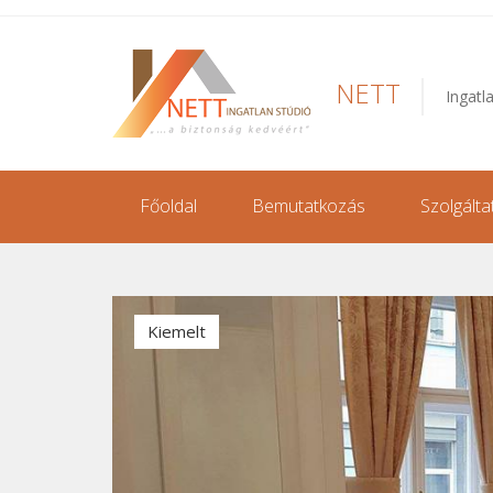
NETT
Ingatl
Főoldal
Bemutatkozás
Szolgálta
Kiemelt