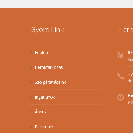
Gyors Link
Elér
Főoldal
Ré
Bu
Bemutatkozás
+3
dr.
Szolgáltatásaink
Hé
Ingatlanok
9:0
Áraink
Partnerek