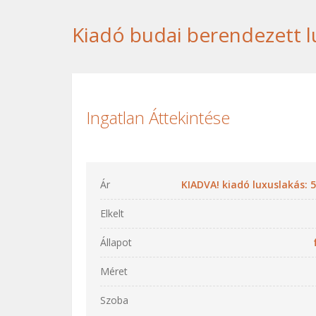
Kiadó budai berendezett l
Ingatlan Áttekintése
Ár
KIADVA! kiadó luxuslakás: 5
Elkelt
Állapot
Méret
Szoba