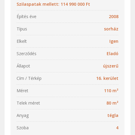
Szilaspatak mellett: 114 990 000 Ft
Építés éve
2008
Típus
sorház
Elkelt
Igen
Szerződés
Eladó
Állapot
újszerű
Cím / Térkép
16. kerület
Méret
110 m²
Telek méret
80 m²
Anyag
tégla
Szoba
4