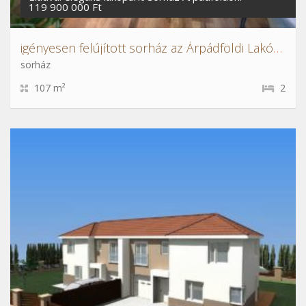
119 900 000 Ft
igényesen felújított sorház az Árpádföldi Lakóparkban
sorház
107 m²
2