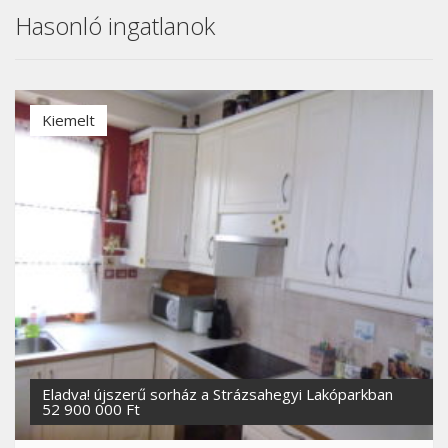
Hasonló ingatlanok
Kiemelt
Eladva! újszerű sorház a Strázsahegyi Lakóparkban
52 900 000 Ft