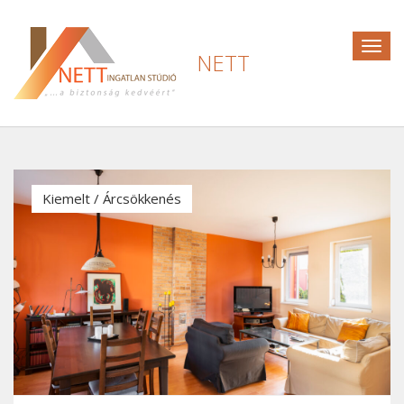
Togg
NETT
navig
Kiemelt / Árcsökkenés