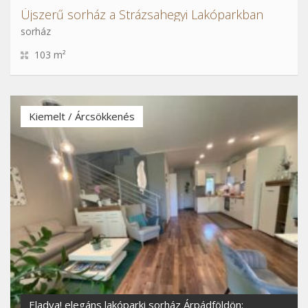
Újszerű sorház a Strázsahegyi Lakóparkban
sorház
103 m²
Kiemelt / Árcsökkenés
Eladva! elegáns lakóparki sorház Árpádföldön: