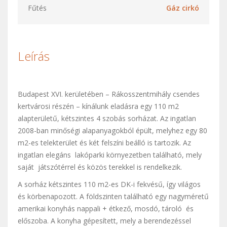
Fűtés
Gáz cirkó
Leírás
Budapest XVI. kerületében – Rákosszentmihály csendes
kertvárosi részén – kínálunk eladásra egy 110 m2
alapterületű, kétszintes 4 szobás sorházat. Az ingatlan
2008-ban minőségi alapanyagokból épült, melyhez egy 80
m2-es telekterület és két felszíni beálló is tartozik. Az
ingatlan elegáns lakóparki környezetben található, mely
saját játszótérrel és közös terekkel is rendelkezik.
A sorház kétszintes 110 m2-es DK-i fekvésű, így világos
és körbenapozott. A földszinten található egy nagyméretű
amerikai konyhás nappali + étkező, mosdó, tároló és
előszoba. A konyha gépesített, mely a berendezéssel