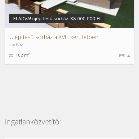
ELADVA! újépítésű sorház: 38 000 000 Ft
Újépítésű sorház a XVII. kerületben
sorház
102 m²
2
Ingatlanközvetítő: