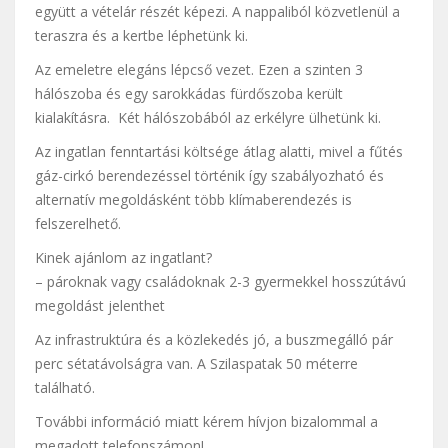
együtt a vételár részét képezi. A nappaliból közvetlenül a
teraszra és a kertbe léphetünk ki.
Az emeletre elegáns lépcső vezet. Ezen a szinten 3
hálószoba és egy sarokkádas fürdőszoba került
kialakításra. Két hálószobából az erkélyre ülhetünk ki.
Az ingatlan fenntartási költsége átlag alatti, mivel a fűtés
gáz-cirkó berendezéssel történik így szabályozható és
alternatív megoldásként több klímaberendezés is
felszerelhető.
Kinek ajánlom az ingatlant?
– pároknak vagy családoknak 2-3 gyermekkel hosszútávú
megoldást jelenthet
Az infrastruktúra és a közlekedés jó, a buszmegálló pár
perc sétatávolságra van. A Szilaspatak 50 méterre
található.
További információ miatt kérem hívjon bizalommal a
megadott telefonszámon!