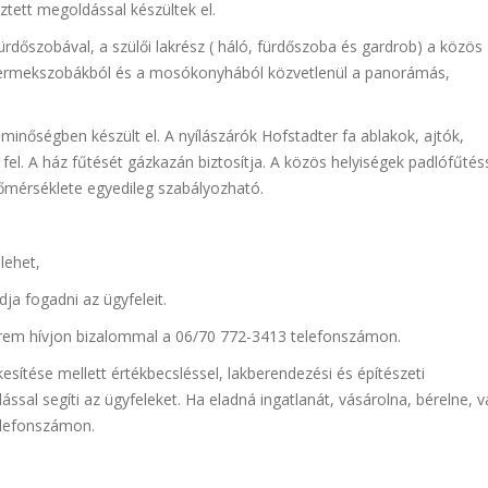
ztett megoldással készültek el.
őszobával, a szülői lakrész ( háló, fürdőszoba és gardrob) a közös
 gyermekszobákból és a mosókonyhából közvetlenül a panorámás,
minőségben készült el. A nyílászárók Hofstadter fa ablakok, ajtók,
fel. A ház fűtését gázkazán biztosítja. A közös helyiségek padlófűtéss
 hőmérséklete egyedileg szabályozható.
lehet,
dja fogadni az ügyfeleit.
érem hívjon bizalommal a 06/70 772-3413 telefonszámon.
sítése mellett értékbecsléssel, lakberendezési és építészeti
ással segíti az ügyfeleket. Ha eladná ingatlanát, vásárolna, bérelne, 
elefonszámon.