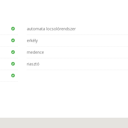
automata locsolórendszer
erkély
medence
riasztó