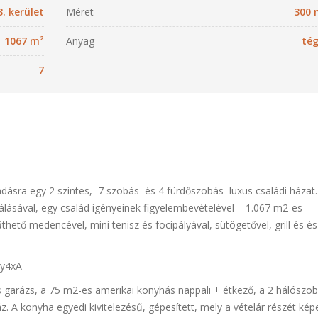
3. kerület
Méret
300 
1067 m²
Anyag
tég
7
adásra egy 2 szintes, 7 szobás és 4 fürdőszobás luxus családi házat.
ásával, egy család igényeinek figyelembevételével – 1.067 m2-es
űthető medencével, mini tenisz és focipályával, sütögetővel, grill és és
ly4xA
os garázs, a 75 m2-es amerikai konyhás nappali + étkező, a 2 hálószob
 A konyha egyedi kivitelezésű, gépesített, mely a vételár részét képe