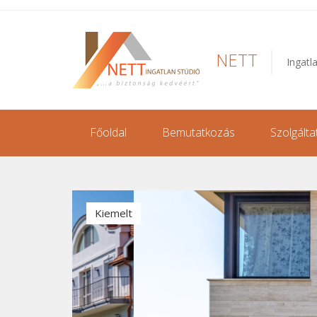
NETT
Ingatl
Főoldal
Bemutatkozás
Szolgálta
Kiemelt