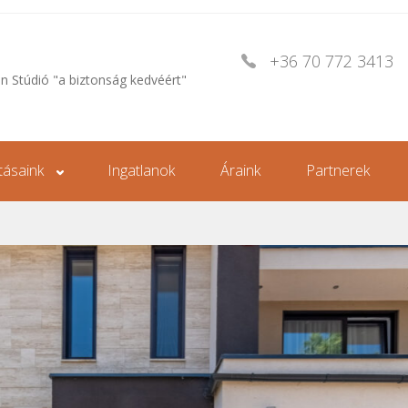
+36 70 772 3413
an Stúdió "a biztonság kedvéért"
tásaink
Ingatlanok
Áraink
Partnerek