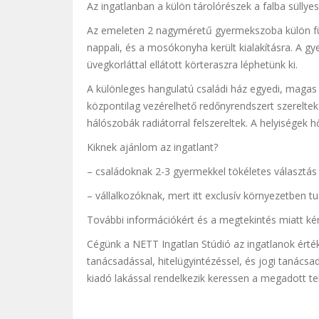
Az ingatlanban a külön tárolórészek a falba süllyes
Az emeleten 2 nagyméretű gyermekszoba külön fürd
nappali, és a mosókonyha került kialakításra. A
üvegkorláttal ellátott körteraszra léphetünk ki.
A különleges hangulatú családi ház egyedi, magas 
központilag vezérelhető redőnyrendszert szereltek 
hálószobák radiátorral felszereltek. A helyiségek
Kiknek ajánlom az ingatlant?
– családoknak 2-3 gyermekkel tökéletes választás 
– vállalkozóknak, mert itt exclusív környezetben tu
További információkért és a megtekintés miatt k
Cégünk a NETT Ingatlan Stúdió az ingatlanok értéke
tanácsadással, hitelügyintézéssel, és jogi tanácsad
kiadó lakással rendelkezik keressen a megadott t