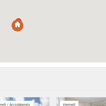
melt / Árcsökkenés
Kiemelt