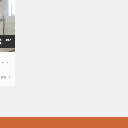
di ház
Ft
Felújított 140 m2-es családi ház Dunakeszin
1