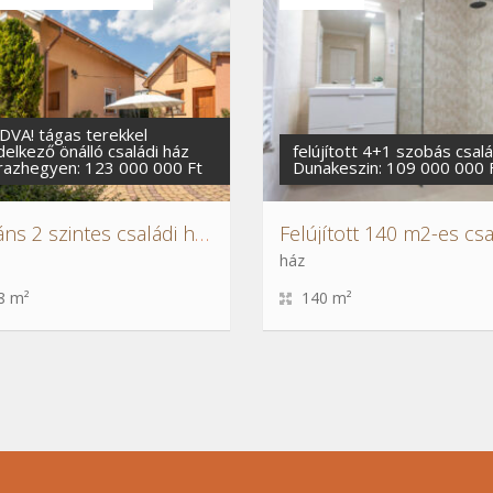
DVA! tágas terekkel
delkező önálló családi ház
felújított 4+1 szobás csalá
razhegyen: 123 000 000 Ft
Dunakeszin: 109 000 000 
Elegáns 2 szintes családi ház XVII.ker Szárazhegyen
ház
8 m²
140 m²