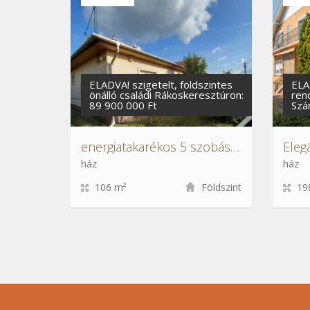
ELADVA! szigetelt, földszintes
ELA
önálló családi Rákoskeresztúron:
ren
89 900 000 Ft
Szá
energiatakarékos 5 szobás családi ház a XVII. kerületben
ház
ház
106 m²
Földszint
19