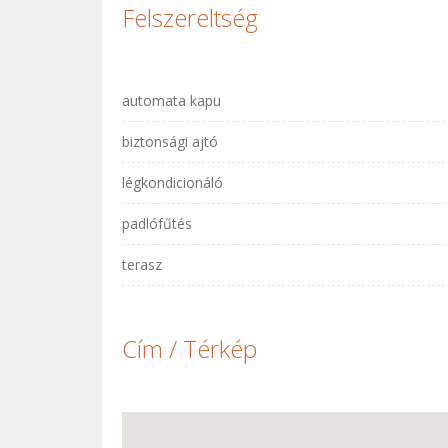
Felszereltség
automata kapu
biztonsági ajtó
légkondicionáló
padlófűtés
terasz
Cím / Térkép