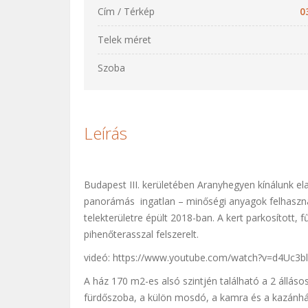
Cím / Térkép
0
Telek méret
Szoba
Leírás
Budapest III. kerületében Aranyhegyen kínálunk el
panorámás ingatlan – minőségi anyagok felhasznál
telekterületre épült 2018-ban. A kert parkosított, f
pihenőterasszal felszerelt.
videó: https://www.youtube.com/watch?v=d4Uc3b
A ház 170 m2-es alsó szintjén található a 2 állás
fürdőszoba, a külön mosdó, a kamra és a kazánház.