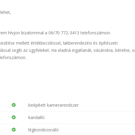
lehet,
érem hívjon bizalommal a 06/70 772-3413 telefonszámon.
sítése mellett értékbecsléssel, lakberendezési és építészeti
ással segíti az ügyfeleket. Ha eladná ingatlanát, vásárolna, bérelne, 
elefonszámon.
beépített kamerarendszer
kandalló
légkondicionáló