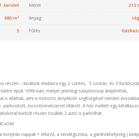
7. kerület
Méret
213 
686 m²
Anyag
tég
5
Fűtés
Gázkaz
si részén – kínálunk eladásra egy 2 szintes, 5 szobás és 3 fürdőszo
ületre épült 1998-ban, melyet jelenlegi tulajdonosai átépítettek,
l is elláttak, ami a motoros árnyékoló segítségével minden évszakb
k parkosított, locsolórendszerrel ellátott. A ház mellett egy kétállásos
iakolorral burkolt részen további 2 autó is parkolhat.
34CvOM
ai konyhás nappali + étkező, a vendégszoba, a gardrobhelyiség ( beépí