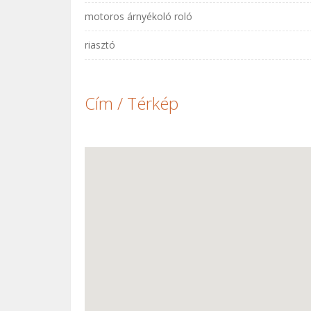
motoros árnyékoló roló
riasztó
Cím / Térkép