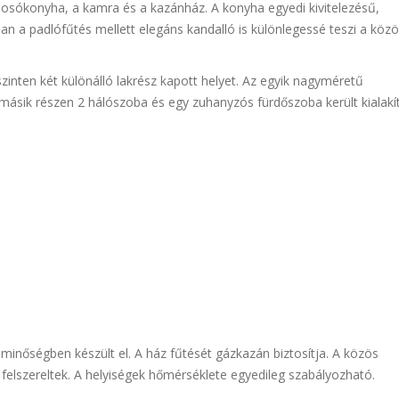
 mosókonyha, a kamra és a kazánház. A konyha egyedi kivitelezésű,
ban a padlófűtés mellett elegáns kandalló is különlegessé teszi a közö
zinten két különálló lakrész kapott helyet. Az egyik nagyméretű
 másik részen 2 hálószoba és egy zuhanyzós fürdőszoba került kialakí
minőségben készült el. A ház fűtését gázkazán biztosítja. A közös
 felszereltek. A helyiségek hőmérséklete egyedileg szabályozható.