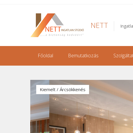
NETT
Ingatl
Főoldal
Bemutatkozás
Szolgálta
Kiemelt / Árcsökkenés