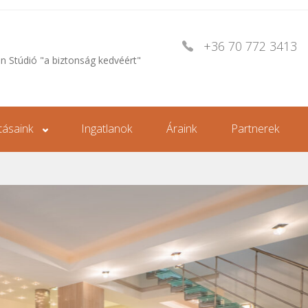
+36 70 772 3413
an Stúdió "a biztonság kedvéért"
tásaink
Ingatlanok
Áraink
Partnerek