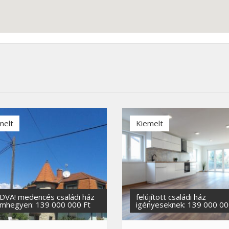
melt
Kiemelt
DVA! medencés családi ház
felújított családi ház
mhegyen: 139 000 000 Ft
igényeseknek: 139 000 00