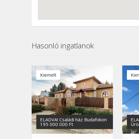
Hasonló ingatlanok
Kiemelt
Kie
ELADVA! Családi ház Budafokon
ELA
195 000 000 Ft
Ürö