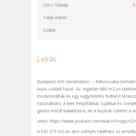
Cím / Térkép
1
Telek méret
Szoba
Leírás
Budapest XVII. kerületében – Rákoscsaba kertváro
luxus családi házat. Az ingatlan 686 m2-es telekter
modernizálták és egy nagyméretű fedhető terassza
használható. A kert fenyőfákkal, tujákkal és cserjé
garázs került kialakításra, de a bejárati szinten a v
videó: https://www.youtube.com/watch?v=qqLnS
A ház 213 m2-es alsó szintjén található az amerik