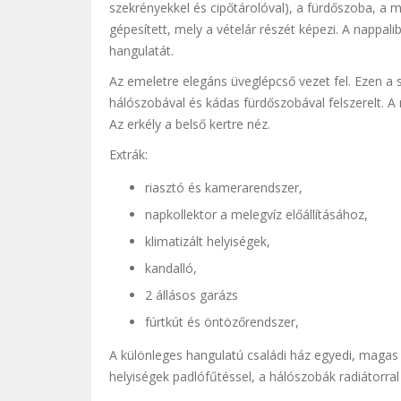
szekrényekkel és cipőtárolóval), a fürdőszoba, a
gépesített, mely a vételár részét képezi. A nappali
hangulatát.
Az emeletre elegáns üveglépcső vezet fel. Ezen a s
hálószobával és kádas fürdőszobával felszerelt. A
Az erkély a belső kertre néz.
Extrák:
riasztó és kamerarendszer,
napkollektor a melegvíz előállításához,
klimatizált helyiségek,
kandalló,
2 állásos garázs
fúrtkút és öntözőrendszer,
A különleges hangulatú családi ház egyedi, magas 
helyiségek padlófűtéssel, a hálószobák radiátorral