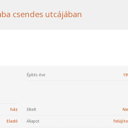
aba csendes utcájában
Építés éve
19
ház
Elkelt
N
Eladó
Állapot
felújít