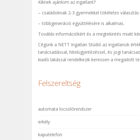
Kiknek ajánlom az ingatlant?
– családoknak 2-3 gyermekkel tökéletes választás 
– többgeneráció együttélésére is alkalmas.
További információkért és a megtekintés miatt k
Cégünk a NETT Ingatlan Stúdió az ingatlanok értéke
tanácsadással, hitelügyintézéssel, és jogi tanácsad
kiadó lakással rendelkezik keressen a megadott t
Felszereltség
automata locsolórendszer
erkély
kaputelefon