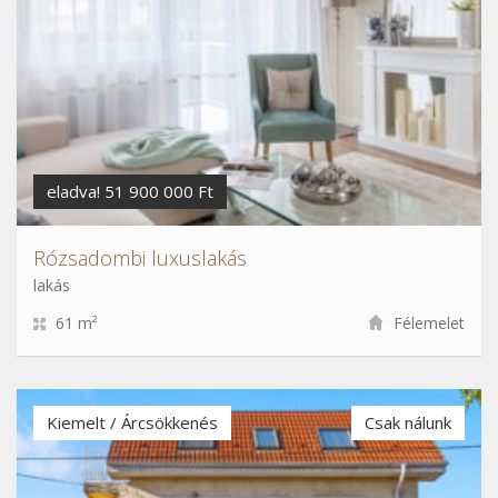
eladva! 51 900 000 Ft
Rózsadombi luxuslakás
lakás
61 m²
Félemelet
Kiemelt / Árcsökkenés
Csak nálunk