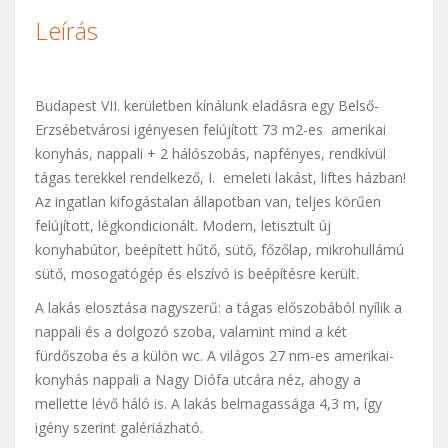
Leírás
Budapest VII. kerületben kínálunk eladásra egy Belső-
Erzsébetvárosi igényesen felújított 73 m2-es amerikai
konyhás, nappali + 2 hálószobás, napfényes, rendkívül
tágas terekkel rendelkező, I. emeleti lakást, liftes házban!
Az ingatlan kifogástalan állapotban van, teljes körűen
felújított, légkondicionált. Modern, letisztult új
konyhabútor, beépített hűtő, sütő, főzőlap, mikrohullámú
sütő, mosogatógép és elszívó is beépítésre került.
A lakás elosztása nagyszerű: a tágas előszobából nyílik a
nappali és a dolgozó szoba, valamint mind a két
fürdőszoba és a külön wc. A világos 27 nm-es amerikai-
konyhás nappali a Nagy Diófa utcára néz, ahogy a
mellette lévő háló is. A lakás belmagassága 4,3 m, így
igény szerint galériázható.