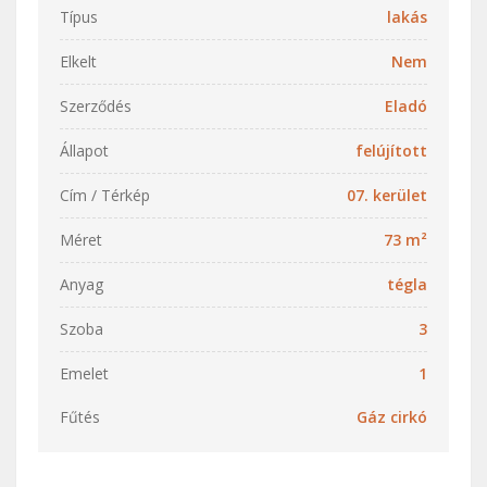
Típus
lakás
Elkelt
Nem
Szerződés
Eladó
Állapot
felújított
Cím / Térkép
07. kerület
Méret
73 m²
Anyag
tégla
Szoba
3
Emelet
1
Fűtés
Gáz cirkó