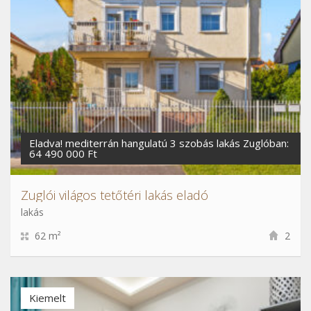
Eladva! mediterrán hangulatú 3 szobás lakás Zuglóban:
64 490 000 Ft
Zuglói világos tetőtéri lakás eladó
lakás
62 m²
2
Kiemelt