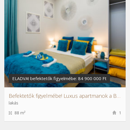
ELADVA! befektetők figyelmébe: 84 900 000 Ft
Befektetők figyelmébe! Luxus apartmanok a Belvárosban
lakás
88 m²
1