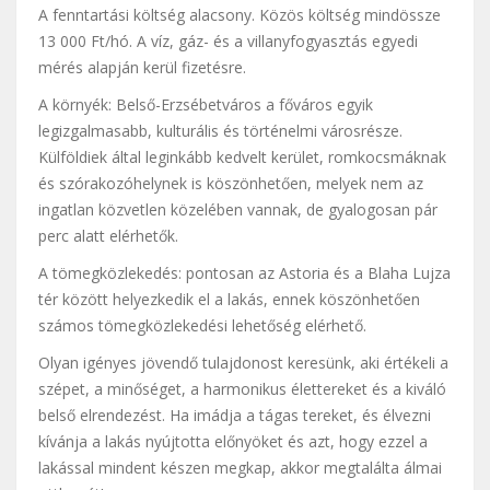
A fenntartási költség alacsony. Közös költség mindössze
13 000 Ft/hó. A víz, gáz- és a villanyfogyasztás egyedi
mérés alapján kerül fizetésre.
A környék: Belső-Erzsébetváros a főváros egyik
legizgalmasabb, kulturális és történelmi városrésze.
Külföldiek által leginkább kedvelt kerület, romkocsmáknak
és szórakozóhelynek is köszönhetően, melyek nem az
ingatlan közvetlen közelében vannak, de gyalogosan pár
perc alatt elérhetők.
A tömegközlekedés: pontosan az Astoria és a Blaha Lujza
tér között helyezkedik el a lakás, ennek köszönhetően
számos tömegközlekedési lehetőség elérhető.
Olyan igényes jövendő tulajdonost keresünk, aki értékeli a
szépet, a minőséget, a harmonikus élettereket és a kiváló
belső elrendezést. Ha imádja a tágas tereket, és élvezni
kívánja a lakás nyújtotta előnyöket és azt, hogy ezzel a
lakással mindent készen megkap, akkor megtalálta álmai