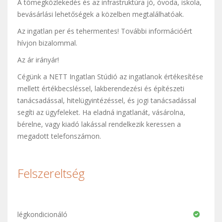
A tömegközlekedés és az infrastruktúra jó, óvoda, iskola,
bevásárlási lehetőségek a közelben megtalálhatóak.
Az ingatlan per és tehermentes! További információért
hívjon bizalommal.
Az ár irányár!
Cégünk a NETT Ingatlan Stúdió az ingatlanok értékesítése
mellett értékbecsléssel, lakberendezési és építészeti
tanácsadással, hitelügyintézéssel, és jogi tanácsadással
segíti az ügyfeleket. Ha eladná ingatlanát, vásárolna,
bérelne, vagy kiadó lakással rendelkezik keressen a
megadott telefonszámon.
Felszereltség
légkondicionáló