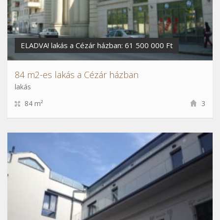
ELADVA! lakás a Cézár házban: 61 500 000 Ft
84 m2-es lakás a Cézár házban
lakás
84 m²
3