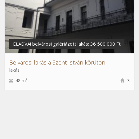
ELADVA! belvárosi galériázott lakás: 36 500 000 Ft
Belvárosi lakás a Szent István körúton
lakás
48 m²
3