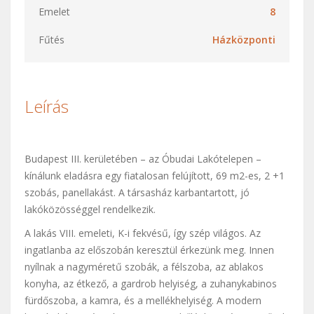
Emelet
8
Fűtés
Házközponti
Leírás
Budapest III. kerületében – az Óbudai Lakótelepen –
kínálunk eladásra egy fiatalosan felújított, 69 m2-es, 2 +1
szobás, panellakást. A társasház karbantartott, jó
lakóközösséggel rendelkezik.
A lakás VIII. emeleti, K-i fekvésű, így szép világos. Az
ingatlanba az előszobán keresztül érkezünk meg. Innen
nyílnak a nagyméretű szobák, a félszoba, az ablakos
konyha, az étkező, a gardrob helyiség, a zuhanykabinos
fürdőszoba, a kamra, és a mellékhelyiség. A modern