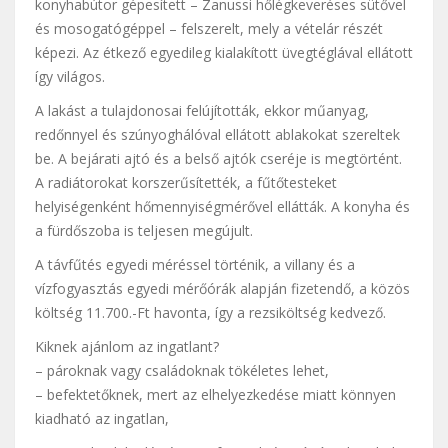
konyhabútor gépesített – Zanussi hőlégkeveréses sütővel
és mosogatógéppel – felszerelt, mely a vételár részét
képezi. Az étkező egyedileg kialakított üvegtéglával ellátott
így világos.
A lakást a tulajdonosai felújították, ekkor műanyag,
redőnnyel és szúnyoghálóval ellátott ablakokat szereltek
be. A bejárati ajtó és a belső ajtók cseréje is megtörtént.
A radiátorokat korszerűsítették, a fűtőtesteket
helyiségenként hőmennyiségmérővel ellátták. A konyha és
a fürdőszoba is teljesen megújult.
A távfűtés egyedi méréssel történik, a villany és a
vízfogyasztás egyedi mérőórák alapján fizetendő, a közös
költség 11.700.-Ft havonta, így a rezsiköltség kedvező.
Kiknek ajánlom az ingatlant?
– pároknak vagy családoknak tökéletes lehet,
– befektetőknek, mert az elhelyezkedése miatt könnyen
kiadható az ingatlan,