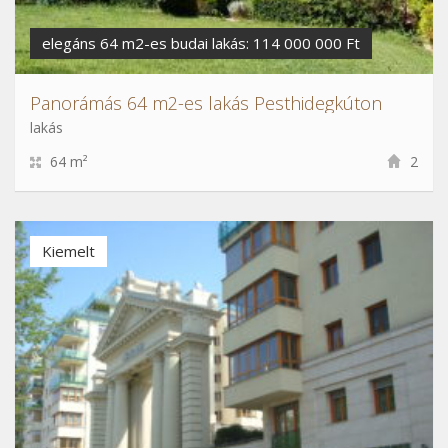
elegáns 64 m2-es budai lakás: 114 000 000 Ft
Panorámás 64 m2-es lakás Pesthidegkúton
lakás
64 m²
2
Kiemelt