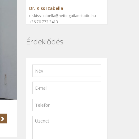
Dr. Kiss Izabella
dr.kiss.izabella@nettingatlanstudio.hu
+36 70 772 3413
Érdeklődés