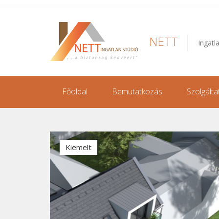
NETT
Ingatl
Főoldal
Bemutatkozás
Szolgálta
Kiemelt