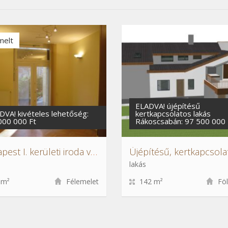
melt
ELADVA! újépítésű
DVA! kivételes lehetőség:
kertkapcsolatos lakás
000 000 Ft
Rákoscsabán: 97 500 000 
Budapest I. kerületi iroda vagy lakás
lakás
 m²
Félemelet
142 m²
Föl