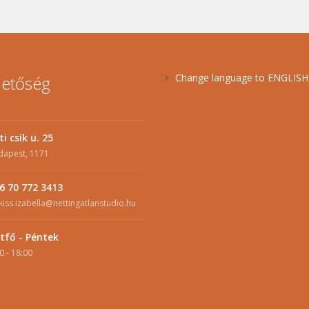
Change language to ENGLIS
hetőség
ti csík u. 25
dapest, 1171
6 70 772 3413
kiss.izabella@nettingatlanstudio.hu
tfő - Péntek
0 - 18:00