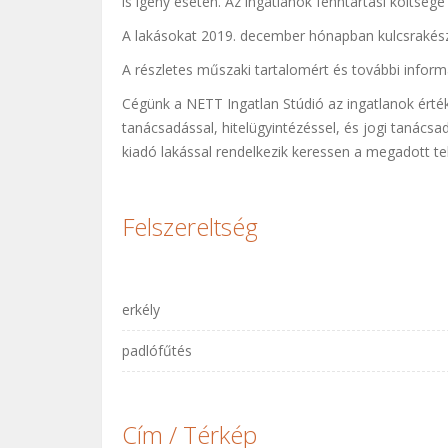
is igény esetén. Az ingatlanok fenntartási költség
A lakásokat 2019. december hónapban kulcsrakész
A részletes műszaki tartalomért és további infor
Cégünk a NETT Ingatlan Stúdió az ingatlanok értéke
tanácsadással, hitelügyintézéssel, és jogi tanácsad
kiadó lakással rendelkezik keressen a megadott t
Felszereltség
erkély
padlófűtés
Cím / Térkép