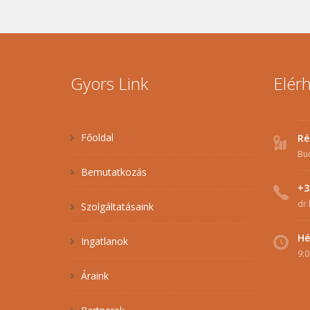
Gyors Link
Elér
Főoldal
Ré
Bu
Bemutatkozás
+3
dr.
Szolgáltatásaink
Hé
Ingatlanok
9:0
Áraink