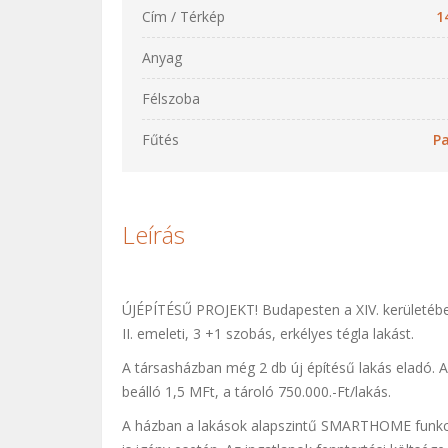
Cím / Térkép
1
Anyag
Félszoba
Fűtés
P
Leírás
ÚJÉPÍTÉSŰ PROJEKT! Budapesten a XIV. kerületébe
II. emeleti, 3 +1 szobás, erkélyes tégla lakást.
A társasházban még 2 db új építésű lakás eladó. A
beálló 1,5 MFt, a tároló 750.000.-Ft/lakás.
A házban a lakások alapszintű SMARTHOME funkcióv