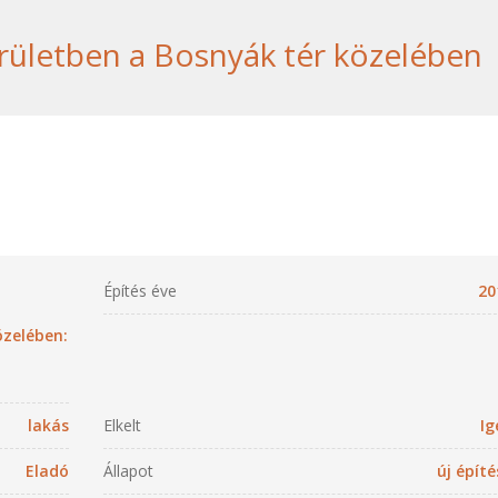
erületben a Bosnyák tér közelében
Építés éve
20
özelében:
lakás
Elkelt
Ig
Eladó
Állapot
új építé