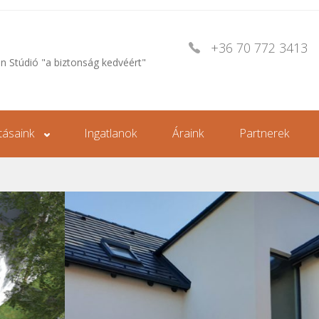
+36 70 772 3413
an Stúdió "a biztonság kedvéért"
tásaink
Ingatlanok
Áraink
Partnerek