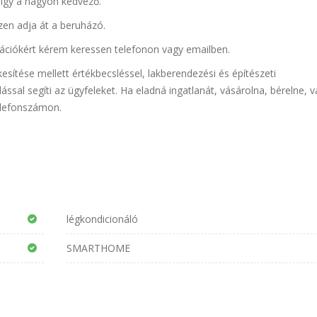
e így a nagyon kedvező.
en adja át a beruházó.
mációkért kérem keressen telefonon vagy emailben.
sítése mellett értékbecsléssel, lakberendezési és építészeti
ással segíti az ügyfeleket. Ha eladná ingatlanát, vásárolna, bérelne, 
elefonszámon.
légkondicionáló
SMARTHOME