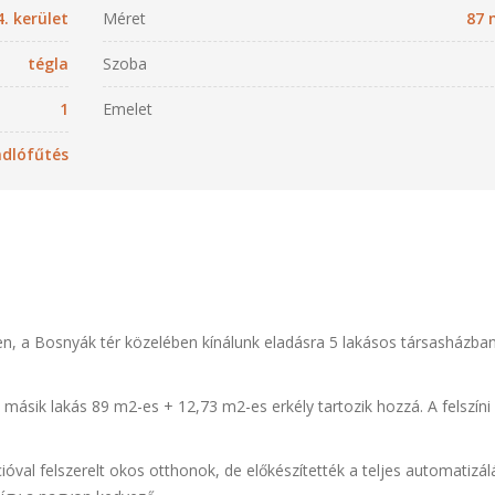
4. kerület
Méret
87 
tégla
Szoba
1
Emelet
adlófűtés
n, a Bosnyák tér közelében kínálunk eladásra 5 lakásos társasházba
 másik lakás 89 m2-es + 12,73 m2-es erkély tartozik hozzá. A felszíni
al felszerelt okos otthonok, de előkészítették a teljes automatizál