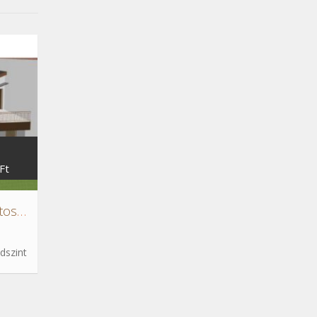
Ft
Újépítésű, kertkapcsolatos 4 szobás lakás a XVII.ker.-ben
dszint