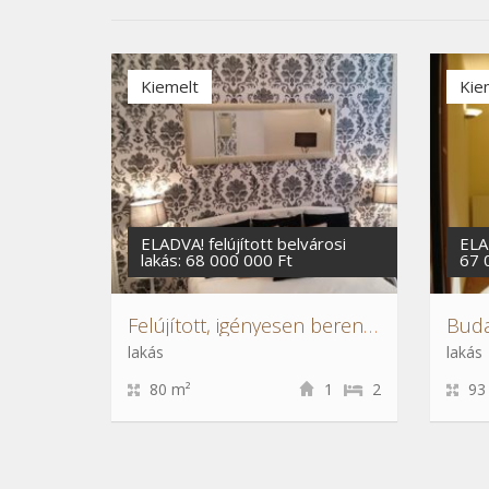
Kiemelt
Kie
ELADVA! felújított belvárosi
ELA
lakás: 68 000 000 Ft
67 
Felújított, igényesen berendezett lakás teljes bútorzattal eladó
lakás
lakás
80 m²
1
2
93