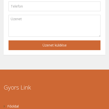
Üzenet küldése
Gyors Link
Főoldal