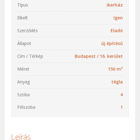
Típus
ikerház
Elkelt
Igen
Szerződés
Eladó
Állapot
új építésű
Cím / Térkép
Budapest
/
16. kerület
Méret
150 m²
Anyag
tégla
Szoba
4
Félszoba
1
Leírás