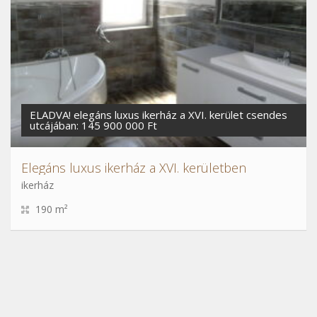
ELADVA! elegáns luxus ikerház a XVI. kerület csendes
utcájában: 145 900 000 Ft
Elegáns luxus ikerház a XVI. kerületben
ikerház
190 m²