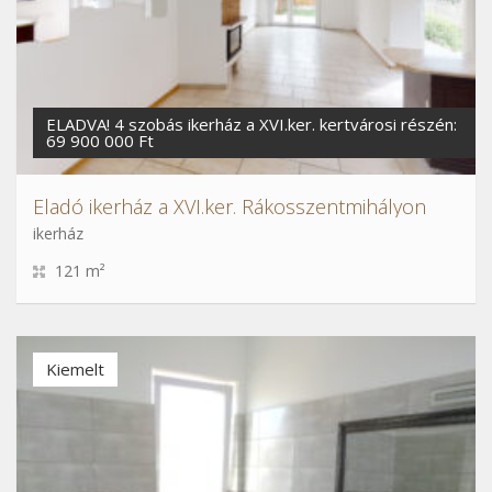
ELADVA! 4 szobás ikerház a XVI.ker. kertvárosi részén:
69 900 000 Ft
Eladó ikerház a XVI.ker. Rákosszentmihályon
ikerház
121 m²
Kiemelt