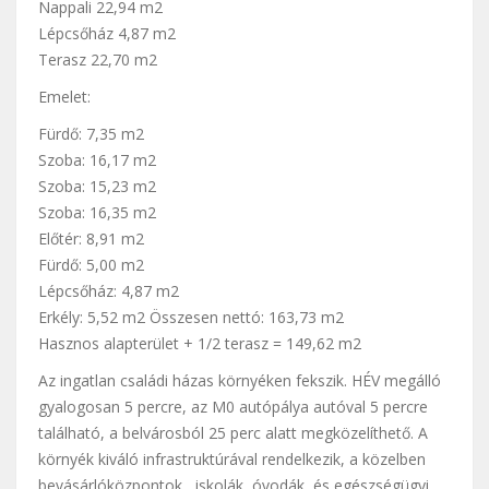
Nappali 22,94 m2
Lépcsőház 4,87 m2
Terasz 22,70 m2
Emelet:
Fürdő: 7,35 m2
Szoba: 16,17 m2
Szoba: 15,23 m2
Szoba: 16,35 m2
Előtér: 8,91 m2
Fürdő: 5,00 m2
Lépcsőház: 4,87 m2
Erkély: 5,52 m2 Összesen nettó: 163,73 m2
Hasznos alapterület + 1/2 terasz = 149,62 m2
Az ingatlan családi házas környéken fekszik. HÉV megálló
gyalogosan 5 percre, az M0 autópálya autóval 5 percre
található, a belvárosból 25 perc alatt megközelíthető. A
környék kiváló infrastruktúrával rendelkezik, a közelben
bevásárlóközpontok, iskolák, óvodák, és egészségügyi