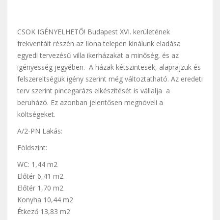
CSOK IGÉNYELHETŐ! Budapest XVI. kerületének
frekventált részén az Ilona telepen kínálunk eladása
egyedi tervezésű villa ikerházakat a minőség, és az
igényesség jegyében. A házak kétszintesek, alaprajzuk és
felszereltségük igény szerint még változtatható. Az eredeti
terv szerint pincegarázs elkészítését is vállalja a
beruházó. Ez azonban jelentősen megnöveli a
költségeket.
A/2-PN Lakás:
Földszint:
WC: 1,44 m2
Előtér 6,41 m2
Előtér 1,70 m2
Konyha 10,44 m2
Étkező 13,83 m2