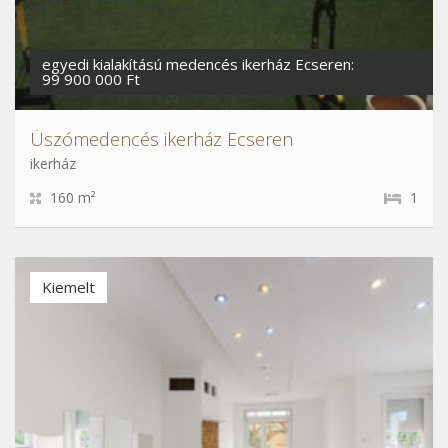
egyedi kialakítású medencés ikerház Ecseren:
99 900 000 Ft
Úszómedencés ikerház Ecseren
ikerház
160 m²
1
Kiemelt