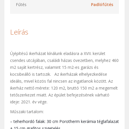
Fűtés
Padlófűtés
Leírás
Újépítésű ikerházat kínálunk eladásra a XVII. kerület
csendes utcájában, családi házas övezetben, melyhez 460
m2 saját kertrész, valamint 15 m2-es garázs és
kocsibeálló is tartozik. Az ikerházak elhelyezkedése
ideális, mivel közös fal nincsen az ingatlanok között. Az
ikerház nettő mérete: 120 m2, bruttó 150 m2 a megemelt
tetőszerkezet miatt. Az épület befejezésének várható
ideje: 2021. év vége.
Műszaki tartalom:
– teherhordó falak: 30 cm Porotherm kerámia téglafalazat
+ 15 cm grafitos szigetelés,