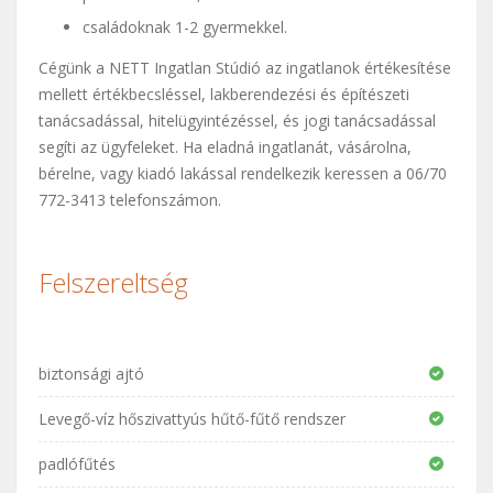
családoknak 1-2 gyermekkel.
Cégünk a NETT Ingatlan Stúdió az ingatlanok értékesítése
mellett értékbecsléssel, lakberendezési és építészeti
tanácsadással, hitelügyintézéssel, és jogi tanácsadással
segíti az ügyfeleket. Ha eladná ingatlanát, vásárolna,
bérelne, vagy kiadó lakással rendelkezik keressen a 06/70
772-3413 telefonszámon.
Felszereltség
biztonsági ajtó
Levegő-víz hőszivattyús hűtő-fűtő rendszer
padlófűtés