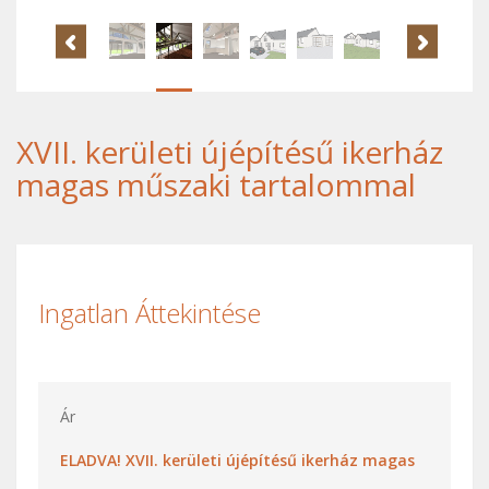
XVII. kerületi újépítésű ikerház
magas műszaki tartalommal
Ingatlan Áttekintése
Ár
ELADVA! XVII. kerületi újépítésű ikerház magas