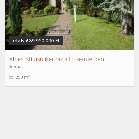
eladva! 89 950 000 Ft
Alpesi stílusú ikerház a III. kerületben
ikerház
250 m²