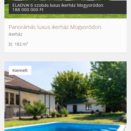
ELADVA! 6 szobás luxus ikerház Mogyoródon:
188 000 000 Ft
Panorámás luxus ikerház Mogyoródon
ikerház
182 m²
Kiemelt