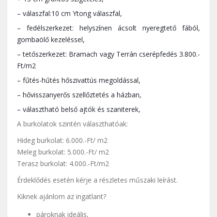
– válaszfal:10 cm Ytong válaszfal,
– fedélszerkezet: helyszínen ácsolt nyeregtető fából,
gombaölő kezeléssel,
– tetőszerkezet: Bramach vagy Terrán cserépfedés 3.800.-
Ft/m2
– fűtés-hűtés hőszivattús megoldással,
– hővisszanyerős szellőztetés a házban,
– választható belső ajtók és szaniterek,
A burkolatok szintén választhatóak:
Hideg burkolat: 6.000.-Ft/ m2
Meleg burkolat: 5.000.-Ft/ m2
Terasz burkolat: 4.000.-Ft/m2
Érdeklődés esetén kérje a részletes műszaki leírást.
Kiknek ajánlom az ingatlant?
pároknak ideális,