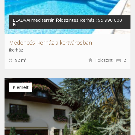
ELADVA! mediterrán földszintes ikerház : 95 990 000
Ft
Medencés ikerház a kertvárosban
ikerház
92 m²
Földszint
2
Kiemelt