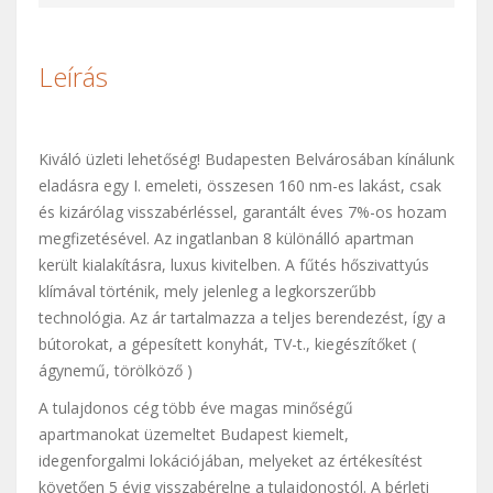
Leírás
Kiváló üzleti lehetőség! Budapesten Belvárosában kínálunk
eladásra egy I. emeleti, összesen 160 nm-es lakást, csak
és kizárólag visszabérléssel, garantált éves 7%-os hozam
megfizetésével. Az ingatlanban 8 különálló apartman
került kialakításra, luxus kivitelben. A fűtés hőszivattyús
klímával történik, mely jelenleg a legkorszerűbb
technológia. Az ár tartalmazza a teljes berendezést, így a
bútorokat, a gépesített konyhát, TV-t., kiegészítőket (
ágynemű, törölköző )
A tulajdonos cég több éve magas minőségű
apartmanokat üzemeltet Budapest kiemelt,
idegenforgalmi lokációjában, melyeket az értékesítést
követően 5 évig visszabérelne a tulajdonostól. A bérleti