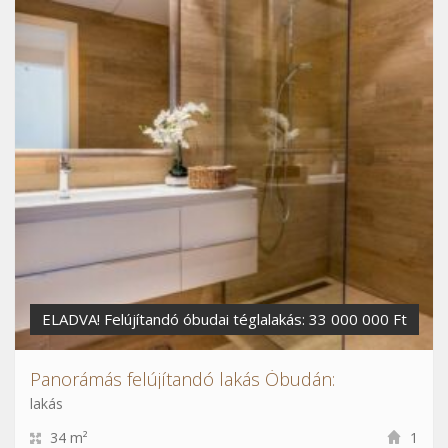
ELADVA! Felújítandó óbudai téglalakás: 33 000 000 Ft
Panorámás felújítandó lakás Óbudán:
lakás
34 m²
1