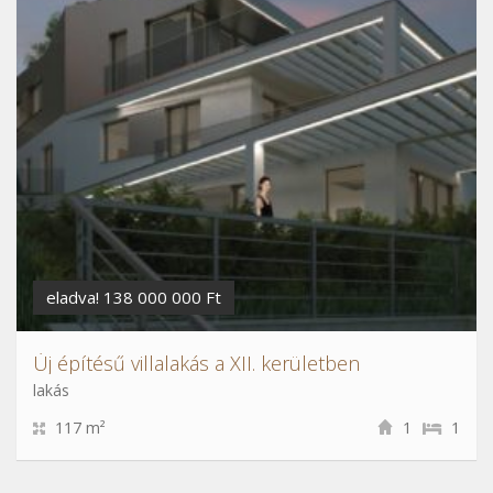
eladva! 138 000 000 Ft
Új építésű villalakás a XII. kerületben
lakás
117 m²
1
1