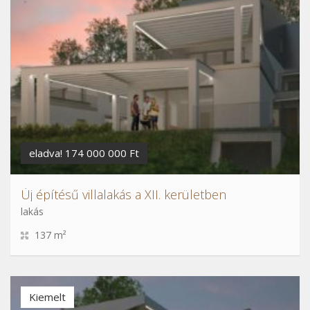
eladva! 174 000 000 Ft
Új építésű villalakás a XII. kerületben
lakás
137 m²
Kiemelt