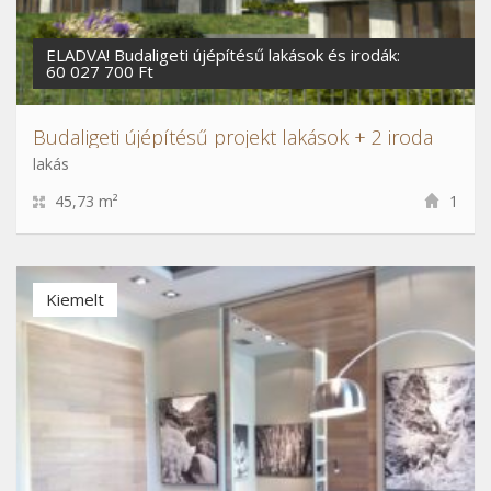
ELADVA! Budaligeti újépítésű lakások és irodák:
60 027 700 Ft
Budaligeti újépítésű projekt lakások + 2 iroda
lakás
45,73 m²
1
Kiemelt