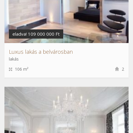
eladva! 109 000 000 Ft
Luxus lakás a belvárosban
lakás
106 m²
2