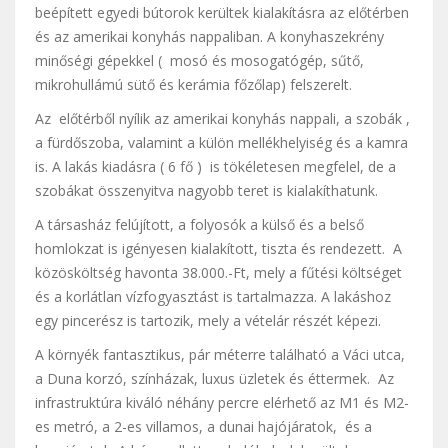
beépített egyedi bútorok kerültek kialakításra az előtérben
és az amerikai konyhás nappaliban. A konyhaszekrény
minőségi gépekkel ( mosó és mosogatógép, sűtő,
mikrohullámú sütő és kerámia főzőlap) felszerelt.
Az előtérből nyílik az amerikai konyhás nappali, a szobák ,
a fürdőszoba, valamint a külön mellékhelyiség és a kamra
is. A lakás kiadásra ( 6 fő ) is tökéletesen megfelel, de a
szobákat összenyitva nagyobb teret is kialakíthatunk.
A társasház felújított, a folyosók a külső és a belső
homlokzat is igényesen kialakított, tiszta és rendezett. A
közösköltség havonta 38.000.-Ft, mely a fűtési költséget
és a korlátlan vízfogyasztást is tartalmazza. A lakáshoz
egy pincerész is tartozik, mely a vételár részét képezi.
A környék fantasztikus, pár méterre található a Váci utca,
a Duna korzó, színházak, luxus üzletek és éttermek. Az
infrastruktúra kiváló néhány percre elérhető az M1 és M2-
es metró, a 2-es villamos, a dunai hajójáratok, és a