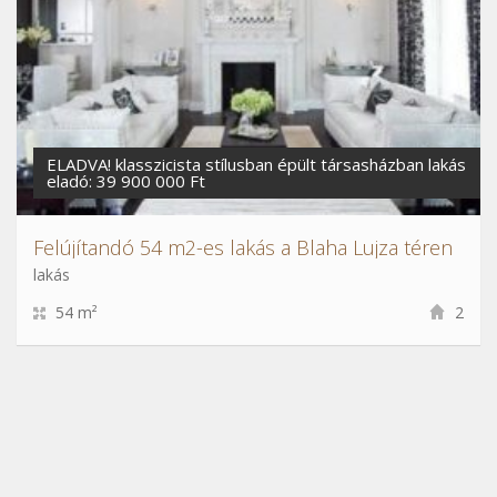
ELADVA! klasszicista stílusban épült társasházban lakás
eladó: 39 900 000 Ft
Felújítandó 54 m2-es lakás a Blaha Lujza téren
lakás
54 m²
2