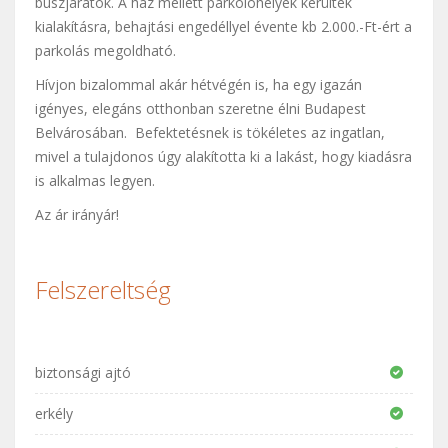
buszjáratok. A ház mellett parkolóhelyek kerültek
kialakításra, behajtási engedéllyel évente kb 2.000.-Ft-ért a
parkolás megoldható.
Hívjon bizalommal akár hétvégén is, ha egy igazán
igényes, elegáns otthonban szeretne élni Budapest
Belvárosában. Befektetésnek is tökéletes az ingatlan,
mivel a tulajdonos úgy alakította ki a lakást, hogy kiadásra
is alkalmas legyen.
Az ár irányár!
Felszereltség
biztonsági ajtó
erkély