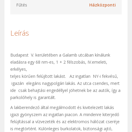
Fűtés
Házközponti
Leírás
Budapest V. kerületében a Galamb utcában kínálunk
eladásra egy 68 nm-es, 1 + 2 félszobás, IV.emeleti,
erkélyes,
teljes körűen felújított lakást. Az ingatlan NY-i fekvésű,
igazán elegáns nagypolgári lakás. Az utca csendes, mert
ide csak behajtási engedéllyel jöhetnek be az autók, így a
parkolóhely is garantált.
A lakberendező által megálmodott és kivitelezett lakás
igazi gyönyszem az ingatlan piacon. A mindenre kiterjedő
felújítással a vízvezeték és az elektromos hálózat cseréje
is megtörtént. Különleges burkolatok, biztonsági ajtó,