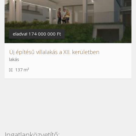
eladva! 174 000 000 Ft
Új építésű villalakás a XII. kerületben
lakás
137 m²
Ingatlanközvetítő: