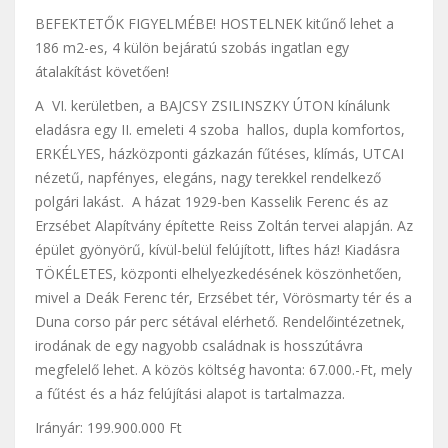
BEFEKTETŐK FIGYELMÉBE! HOSTELNEK kitűnő lehet a
186 m2-es, 4 külön bejáratú szobás ingatlan egy
átalakítást követően!
A VI. kerületben, a BAJCSY ZSILINSZKY ÚTON kínálunk
eladásra egy II. emeleti 4 szoba hallos, dupla komfortos,
ERKÉLYES, házközponti gázkazán fűtéses, klímás, UTCAI
nézetű, napfényes, elegáns, nagy terekkel rendelkező
polgári lakást. A házat 1929-ben Kasselik Ferenc és az
Erzsébet Alapítvány építette Reiss Zoltán tervei alapján. Az
épület gyönyörű, kívül-belül felújított, liftes ház! Kiadásra
TÖKÉLETES, központi elhelyezkedésének köszönhetően,
mivel a Deák Ferenc tér, Erzsébet tér, Vörösmarty tér és a
Duna corso pár perc sétával elérhető. Rendelőintézetnek,
irodának de egy nagyobb családnak is hosszútávra
megfelelő lehet. A közös költség havonta: 67.000.-Ft, mely
a fűtést és a ház felújítási alapot is tartalmazza.
Irányár: 199.900.000 Ft