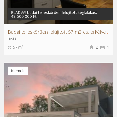
ELADVA! budai teljeskörűen felújított téglalakás:
48 500 000 Ft
Budai teljeskörűen felújított 57 m2-es, erkélyes téglalakás
lakás
57 m²
2
1
Kiemelt