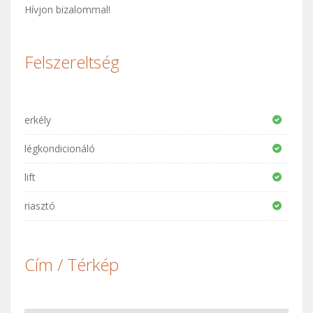
Hívjon bizalommal!
Felszereltség
erkély
légkondicionáló
lift
riasztó
Cím / Térkép