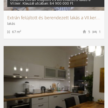
VII.ker. Klauzál utcában: 84 900 000 Ft
Extrán felújított és berendezett lakás a VII.ker. Klauzál utcában
lakás
67 m²
5
1