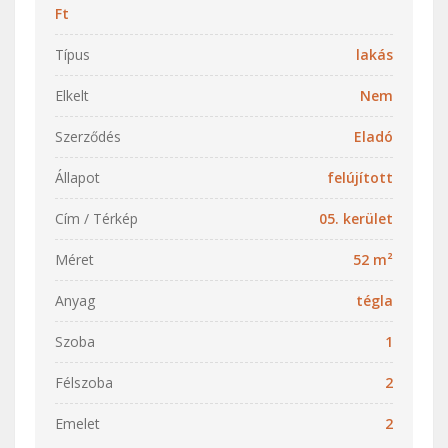
Ft
Típus
lakás
Elkelt
Nem
Szerződés
Eladó
Állapot
felújított
Cím / Térkép
05. kerület
Méret
52 m²
Anyag
tégla
Szoba
1
Félszoba
2
Emelet
2