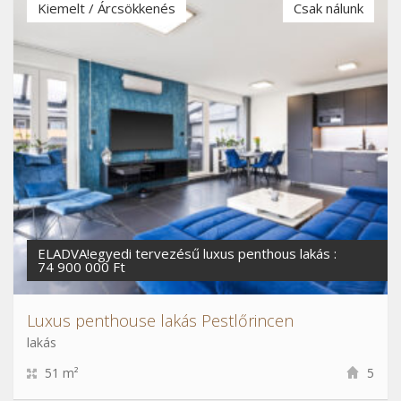
Kiemelt / Árcsökkenés
Csak nálunk
ELADVA!egyedi tervezésű luxus penthous lakás :
74 900 000 Ft
Luxus penthouse lakás Pestlőrincen
lakás
51 m²
5