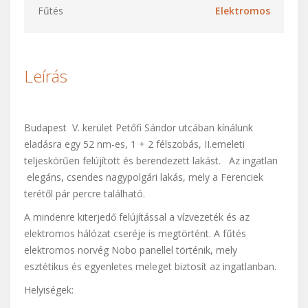
Fűtés
Elektromos
Leírás
Budapest V. kerület Petőfi Sándor utcában kínálunk
eladásra egy 52 nm-es, 1 + 2 félszobás, II.emeleti
teljeskörűen felújított és berendezett lakást. Az ingatlan
elegáns, csendes nagypolgári lakás, mely a Ferenciek
terétől pár percre található.
A mindenre kiterjedő felújítással a vízvezeték és az
elektromos hálózat cseréje is megtörtént. A fűtés
elektromos norvég Nobo panellel történik, mely
esztétikus és egyenletes meleget biztosít az ingatlanban.
Helyiségek: