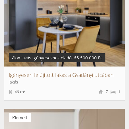
álomlakás igényeseknek eladó: 65 500 000 Ft
Igényesen felújított lakás a Gvadányi utcában
lakás
46 m²
7
1
Kiemelt