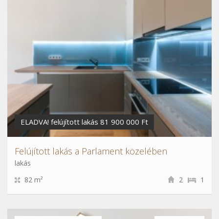
ELADVA! felújított lakás 81 900 000 Ft
Felújított lakás a Parlament közelében
lakás
82 m²
2
1