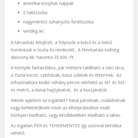
amerikai konyhás nappali
2 hálószoba
nagyméretű zuhanyzós fürdőszoba
vendég wc
A társasház felújított, a folyosók a külső és a belső
homlokzat is tiszta és rendezett. A fenntartási költség
alacsony kb. havonta 25.000.-Ft.
A környék fantasztikus, pár méterre található a Váci utca,
a Duna korzó, színházak, luxus üzletek és éttermek. Az
infrastruktúra kiváló néhány percre elérhető az M1 és M3-
es metró, a dunai hajójáratok, és a buszjáratok.
Kiknek ajánlom az ingatlant? fiatal pároknak, családoknak
vagy befektetőknek mivel az elhelyezkedése miatt
könnyen kiadható, vagy későbbiekben eladható a lakás.
Az ingatlan PER és TEHERMENTES így azonnal birtokba
vehető.