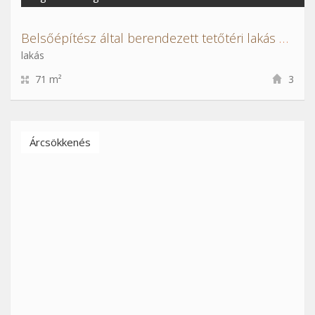
Belsőépítész által berendezett tetőtéri lakás a XIV. kerületben
lakás
71 m²
3
Árcsökkenés