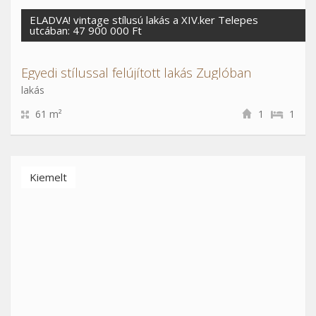
ELADVA! vintage stílusú lakás a XIV.ker Telepes
utcában: 47 900 000 Ft
Egyedi stílussal felújított lakás Zuglóban
lakás
61 m²
1
1
Kiemelt