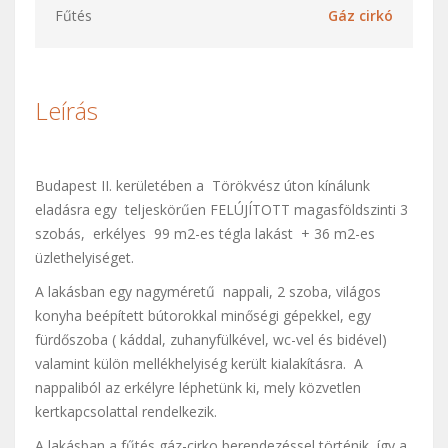
Fűtés
Gáz cirkó
Leírás
Budapest II. kerületében a Törökvész úton kínálunk
eladásra egy teljeskörűen FELÚJÍTOTT magasföldszinti 3
szobás, erkélyes 99 m2-es tégla lakást + 36 m2-es
üzlethelyiséget.
A lakásban egy nagyméretű nappali, 2 szoba, világos
konyha beépített bútorokkal minőségi gépekkel, egy
fürdőszoba ( káddal, zuhanyfülkével, wc-vel és bidével)
valamint külön mellékhelyiség került kialakításra. A
nappaliból az erkélyre léphetünk ki, mely közvetlen
kertkapcsolattal rendelkezik.
A lakásban a fűtés gáz-cirko berendezéssel történik, így a