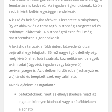
fenntartása is kedvező. Az ingatlan légkondicionált, külön
szobánkénti beltéri egységgel rendelkezik.
A külső és belső nyílászárókat is lecserélte a tulajdonos,
így az ablakok és a teraszajtó biztonsági üvegezéssel és
redőnnyel ellátottak. A biztonságról ezen felül még
riasztórendszer is gondoskodik.
A lakáshoz tartozik a földszinten, közvetlenül utcai
bejárattal egy felújított 36 m2 nagyságú üzlethelyiség,
mely kiváló lehet fodrászatnak, kozmetikának, de egyéb
akár irodai ( ügyvédi, ingatlan vagy könyvelői)
tevékenységre is. Az üzletben fürdőszoba ( zuhanyzó és
wc) tároló és beépített szekrény található.
Kiknek ajánlom az ingatlant?
befektetőknek, mert az elhelyezkedése miatt az
ingatlan könnyen kiadható vagy a későbbiekben
eladható