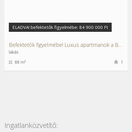
ELADVA! befektetők figyelmébe: 84 900 000 Ft
Befektetők figyelmébe! Luxus apartmanok a Belvárosban
lakás
88 m²
1
Ingatlanközvetítő: