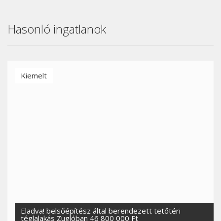
Hasonló ingatlanok
Kiemelt
Eladva! belsőépítész által berendezett tetőtéri
téglalakás Zuglóban 46 800 000 Ft