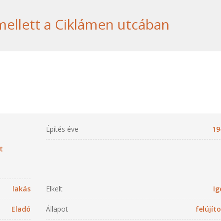
mellett a Ciklámen utcában
Építés éve
19
t
lakás
Elkelt
Ig
Eladó
Állapot
felújít