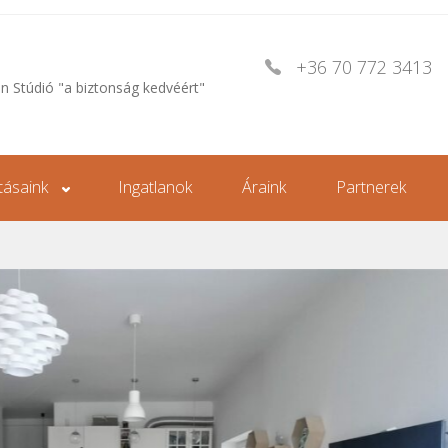
+36 70 772 3413
an Stúdió "a biztonság kedvéért"
tásaink
Ingatlanok
Áraink
Partnerek