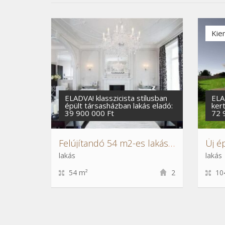
Kie
ELADVA! klasszicista stílusban
ELA
épült társasházban lakás eladó:
ker
39 900 000 Ft
72 
Felújítandó 54 m2-es lakás a Blaha Lujza téren
lakás
lakás
54 m²
2
10