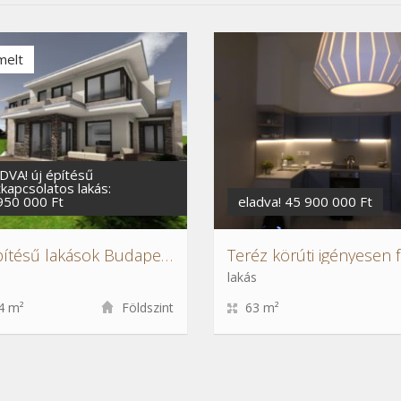
melt
DVA! új építésű
tkapcsolatos lakás:
950 000 Ft
eladva! 45 900 000 Ft
Új építésű lakások Budapest III. kerületben
lakás
4 m²
Földszint
63 m²