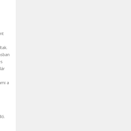
int
tak.
kásban
es
lár
ami a
ló.