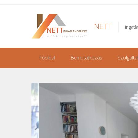
NETT
Ingatl
Főoldal
Bemutatkozás
Szolgálta