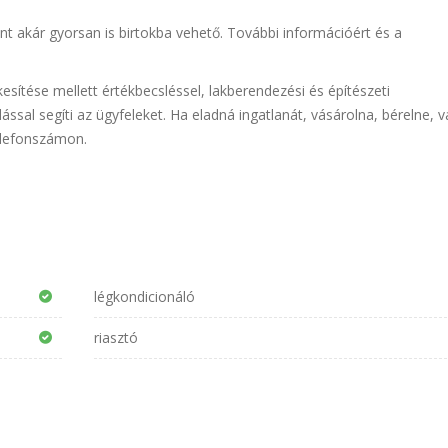
t akár gyorsan is birtokba vehető. További információért és a
sítése mellett értékbecsléssel, lakberendezési és építészeti
ással segíti az ügyfeleket. Ha eladná ingatlanát, vásárolna, bérelne, 
elefonszámon.
légkondicionáló
riasztó