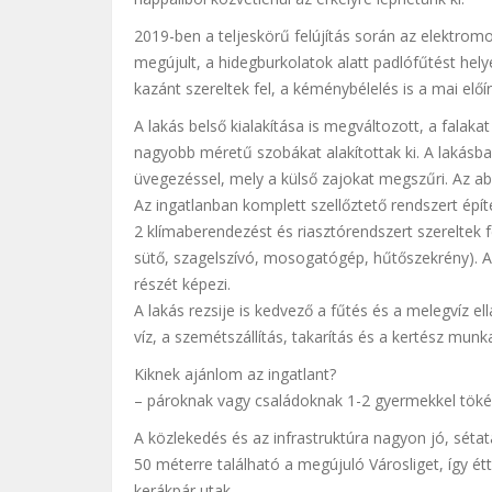
2019-ben a teljeskörű felújítás során az elektromo
megújult, a hidegburkolatok alatt padlófűtést hely
kazánt szereltek fel, a kéménybélelés is a mai el
A lakás belső kialakítása is megváltozott, a falaka
nagyobb méretű szobákat alakítottak ki. A lakásb
üvegezéssel, mely a külső zajokat megszűri. Az abl
Az ingatlanban komplett szellőztető rendszert építet
2 klímaberendezést és riasztórendszert szereltek f
sütő, szagelszívó, mosogatógép, hűtőszekrény). A 
részét képezi.
A lakás rezsije is kedvező a fűtés és a melegvíz el
víz, a szemétszállítás, takarítás és a kertész munk
Kiknek ajánlom az ingatlant?
– pároknak vagy családoknak 1-2 gyermekkel tökél
A közlekedés és az infrastruktúra nagyon jó, sétatá
50 méterre található a megújuló Városliget, így é
kerákpár utak.