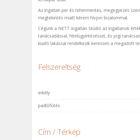
Az ingatlan per és tehermentes, megegyezés szerin
megtekintés miatt kérem hívjon bizalommal.
Cégünk a NETT Ingatlan Stúdió az ingatlanok értéke
tanácsadással, hitelügyintézéssel, és jogi tanácsad
kiadó lakással rendelkezik keressen a megadott t
Felszereltség
erkély
padlófűtés
Cím / Térkép