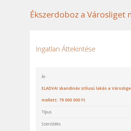
Ékszerdoboz a Városliget 
Ingatlan Áttekintése
Ár
ELADVA! skandináv stílusú lakás a Városlige
mellett: 79 000 000 Ft
Típus
Szerződés