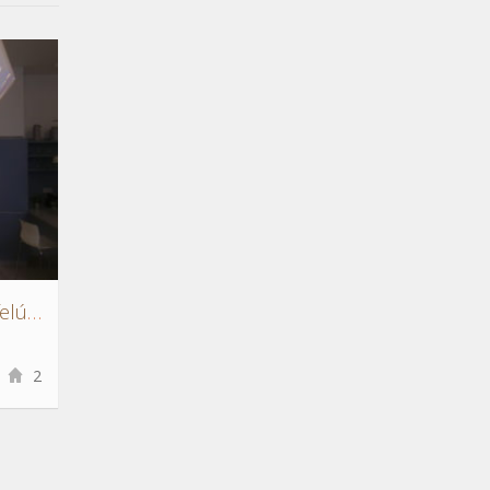
Teréz körúti igényesen felújított lakás
2