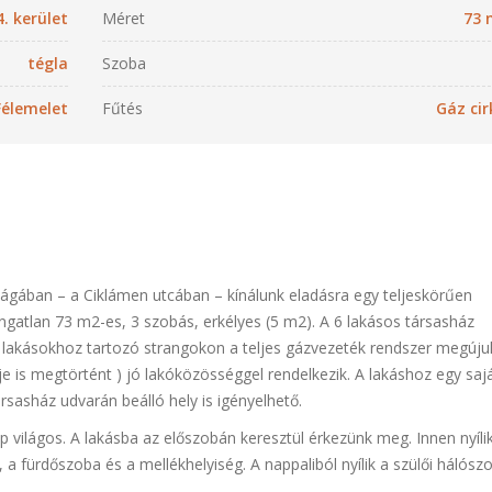
4. kerület
Méret
73 
tégla
Szoba
Félemelet
Fűtés
Gáz cir
ágában – a Ciklámen utcában – kínálunk eladásra egy teljeskörűen
ű ingatlan 73 m2-es, 3 szobás, erkélyes (5 m2). A 6 lakásos társasház
 a lakásokhoz tartozó strangokon a teljes gázvezeték rendszer megújul
e is megtörtént ) jó lakóközösséggel rendelkezik. A lakáshoz egy saj
társasház udvarán beálló hely is igényelhető.
p világos. A lakásba az előszobán keresztül érkezünk meg. Innen nyíli
a fürdőszoba és a mellékhelyiség. A nappaliból nyílik a szülői hálósz