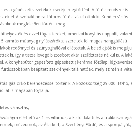
s és a gépészeti vezetékek cseréje megtörtént. A fűtési rendszer is
eztek el. A szobákban radiátoros fűtést alakítottak ki. Kondenzációs
őírásoknak megfelelően történt meg.
t áthelyezték és ezzel tágas tereket, amerikai konyhás nappalit, valam
a 5 kamrás műanyag nyílászárókat szereltek fel magas hanggátlású
akok redőnnyel és szúnyoghálóval ellátottak. A belső ajtók is megújul
tek ki, így a tiszta levegő biztosított akár szellőztetés nélkül is. A la
el. A konyhabútor gépesített gépesített ( kerámia főzőlap, légkeverés
fürdőszobában beépített szekrények találhatóak, mely szintén a véte
látás gáz-cirkó berendezéssel történik. A közösköltség 29.000.-Ft/hó, 
adíját is magában foglalja.
etes választás,
volságra elérhető az 1-es villamos, a kisföldalatti és a trolibuszmegál
ttermek, múzeumok, az Állatkert, a Széchényi Fürdő, és a sportpályák,