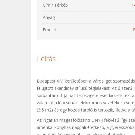
Cím / Térkép
1
Anyag
Emelet
Leírás
Budapest XIV. kerületében a Városliget szomszéds
felújított skandináv stílusú téglalakást. Az újszer
karbantartott (a ház tetőszigetelését kicserélték,
valamint a lépcsőházi elektromos vezetékek cseréj
(3,5 m2) és egy közös tároló is tartozik, illetve a 
Az ingatlan magasföldszinti DNY-i fekvésű, így szé
amerikai konyhás nappali + étkező, a gyerekszoba, 
nappaliból közvetlenül az erkélyre léphetünk ki.